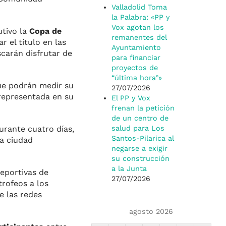
Valladolid Toma
la Palabra: «PP y
Vox agotan los
utivo la
Copa de
remanentes del
r el título en las
Ayuntamiento
scarán disfrutar de
para financiar
proyectos de
“última hora”»
que podrán medir su
27/07/2026
 representada en su
El PP y Vox
frenan la petición
de un centro de
durante cuatro días,
salud para Los
Santos-Pilarica al
a ciudad
negarse a exigir
su construcción
a la Junta
deportivas de
27/07/2026
trofeos a los
e las redes
agosto 2026