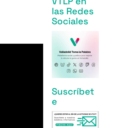
VTLP en
las Redes
Sociales
Suscríbet
e