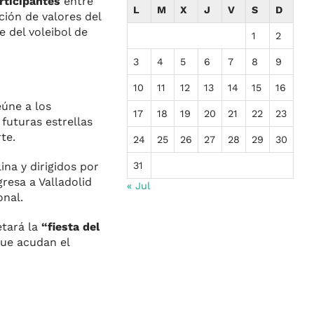
rticipantes
entre
L
M
X
J
V
S
D
ción de valores del
 del voleibol de
1
2
3
4
5
6
7
8
9
10
11
12
13
14
15
16
eúne a los
17
18
19
20
21
22
23
futuras estrellas
te.
24
25
26
27
28
29
30
31
na y dirigidos por
resa a Valladolid
« Jul
onal.
etará la
“fiesta del
que acudan el