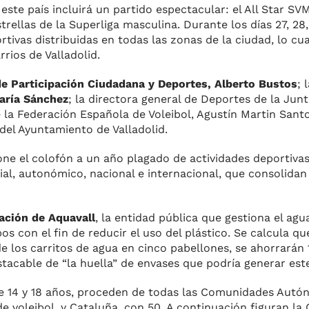
este país incluirá un partido espectacular: el All Star SV
trellas de la Superliga masculina. Durante los días 27, 28
rtivas distribuidas en todas las zonas de la ciudad, lo cu
rios de Valladolid.
de Participación Ciudadana y Deportes, Alberto Bustos
; 
aría Sánchez
; la directora general de Deportes de la Junt
 la Federación Española de Voleibol, Agustín Martin Santo
del Ayuntamiento de Valladolid.
 el colofón a un año plagado de actividades deportivas 
ial, autonómico, nacional e internacional, que consolidan
ación de Aquavall
, la entidad pública que gestiona el agu
pos con el fin de reducir el uso del plástico. Se calcula q
e los carritos de agua en cinco pabellones, se ahorrarán 
stacable de “la huella” de envases que podría generar est
re 14 y 18 años, proceden de todas las Comunidades Autó
e voleibol, y Cataluña, con 50. A continuación figuran l