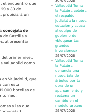
30/07/2026
M, el encuentro que
Valladolid Toma
, 29 y 30 de
la Palabra celebra
al propiciará un
el respaldo
judicial a la nueva
estación y acusa
la
concejala de
al equipo de
a de Castilla y
gobierno de
«bloquear las
s, al presentar
grandes
inversiones»
29/07/2026
del primer nivel,
Valladolid Toma
 a Valladolid como
la Palabra
denuncia una
nueva tala de
a en Valladolid, que
árboles por la
ue con esta
obra de un
12.000 botellas de
aparcamiento y
e torneo.
reclama un
cambio en el
nomas y las que
modelo urbano
29/07/2026
a Comunidad