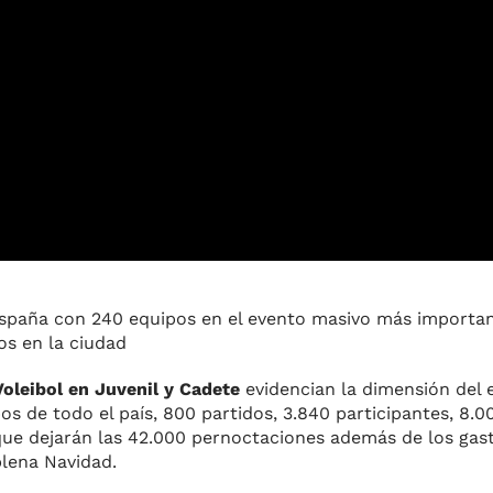
spaña con 240 equipos en el evento masivo más importan
os en la ciudad
oleibol en Juvenil y Cadete
evidencian la dimensión del
s de todo el país, 800 partidos, 3.840 participantes, 8
que dejarán las 42.000 pernoctaciones además de los gast
plena Navidad.