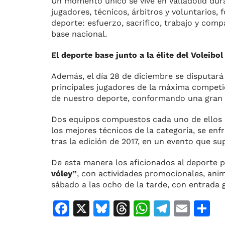
Un momento único se vive en Valladolid dur
jugadores, técnicos, árbitros y voluntarios,
deporte: esfuerzo, sacrifico, trabajo y com
base nacional.
El deporte base junto a la élite del Voleibol
Además, el día 28 de diciembre se disputará
principales jugadores de la máxima competi
de nuestro deporte, conformando una gran fi
Dos equipos compuestos cada uno de ellos p
los mejores técnicos de la categoría, se enf
tras la edición de 2017, en un evento que su
De esta manera los aficionados al deporte 
vóley”
, con actividades promocionales, ani
sábado a las ocho de la tarde, con entrada g
F
X
Bl
T
W
T
E
C
a
u
h
h
el
m
o