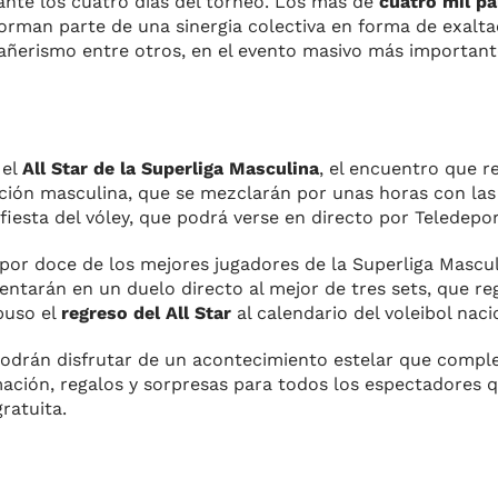
ante los cuatro días del torneo. Los más de
cuatro mil pa
 forman parte de una sinergia colectiva en forma de exalta
pañerismo entre otros, en el evento masivo más importante
 el
All Star de la Superliga Masculina
, el encuentro que r
ción masculina, que se mezclarán por unas horas con las 
esta del vóley, que podrá verse en directo por Teledepor
or doce de los mejores jugadores de la Superliga Masculi
rentarán en un duelo directo al mejor de tres sets, que reg
puso el
regreso del All Star
al calendario del voleibol naci
podrán disfrutar de un acontecimiento estelar que compl
mación, regalos y sorpresas para todos los espectadores 
ratuita.