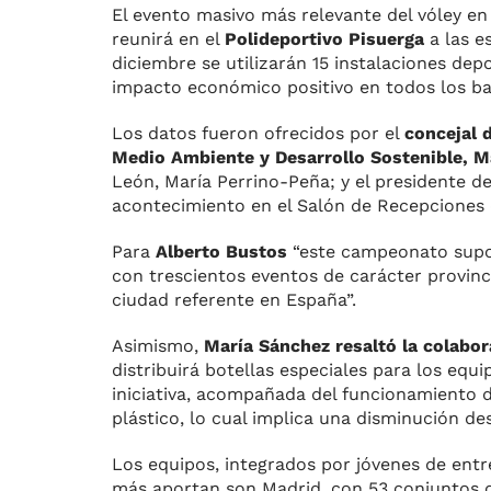
El evento masivo más relevante del vóley en 
reunirá en el
Polideportivo Pisuerga
a las es
diciembre se utilizarán 15 instalaciones depo
impacto económico positivo en todos los bar
Los datos fueron ofrecidos por el
concejal 
Medio Ambiente y Desarrollo Sostenible, M
León, María Perrino-Peña; y el presidente de
acontecimiento en el Salón de Recepciones 
Para
Alberto Bustos
“este campeonato supone
con trescientos eventos de carácter provinc
ciudad referente en España”.
Asimismo,
María Sánchez resaltó la colabor
distribuirá botellas especiales para los equi
iniciativa, acompañada del funcionamiento d
plástico, lo cual implica una disminución de
Los equipos, integrados por jóvenes de ent
más aportan son Madrid, con 53 conjuntos d