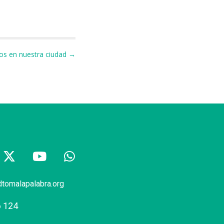
os en nuestra ciudad →
dtomalapalabra.org
6 124