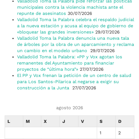
Valladolid Toma la Palabra pide reforzar las políticas
municipales contra la violencia machista ante el
repunte de asesinatos
30/07/2026
Valladolid Toma la Palabra celebra el respaldo judicial
a la nueva estación y acusa al equipo de gobierno de
«bloquear las grandes inversiones»
29/07/2026
Valladolid Toma la Palabra denuncia una nueva tala
de árboles por la obra de un aparcamiento y reclama
un cambio en el modelo urbano
29/07/2026
Valladolid Toma la Palabra: «PP y Vox agotan los
remanentes del Ayuntamiento para financiar
proyectos de “última hora”»
27/07/2026
El PP y Vox frenan la petición de un centro de salud
para Los Santos-Pilarica al negarse a exigir su
construcción a la Junta
27/07/2026
agosto 2026
L
M
X
J
V
S
D
1
2