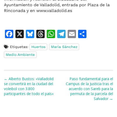
Ayuntamiento de Valladolid, entrada por Plaza de la
Rinconada y en www.valladolid.es
F
X
Bl
T
W
T
E
C
a
u
h
h
el
m
o
Etiquetas:
Huertos
María Sánchez
c
e
re
at
e
ai
m
Medio Ambiente
e
s
a
s
gr
l
p
b
k
d
A
a
ar
o
y
s
p
m
ti
Navegación de entradas
← Alberto Bustos: «Valladolid
Paso fundamental para el
o
p
r
se convertirá en la ciudad del
Campus de la Justicia tras el
voleibol con 3.800
acuerdo con Sareb para la
k
participantes de todo el país»
permuta de la parcela del
Salvador →