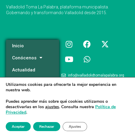
Valladolid Toma La Palabra, plataforma municipalista.
Gobernando y transformando Valladolid desde 2015.
Inicio
Conócenos
Actualidad
info@valladolidtomalapalabra.org
Programa
Utilizamos cookies para ofrecerte la mejor experiencia en
+34 983 426 124
nuestra web.
Participa
+34 681 981 537
Puedes aprender más sobre qué cookies utilizamos o
desactivarlas en los
ajustes
. Consulta nuestra
Política de
Privacidad
.
Valladolid Toma la Palabra © 2026
Aceptar
Rechazar
Ajustes
Aviso legal
/
Poltica de Privacidad
/
Politica de Cookies