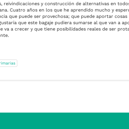
is, reivindicaciones y construcción de alternativas en todo
letana. Cuatro años en los que he aprendido mucho y esper
ncia que puede ser provechosa; que puede aportar cosas p
gustaría que este bagaje pudiera sumarse al que van a ap
a a crecer y que tiene posibilidades reales de ser prota
ente.
rimarias
m
r