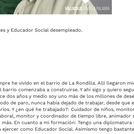
les y Educador Social desempleado.
mpre he vivido en el barrio de La Rondilla. Allí llegaron mi
barrio comenzaba a construirse. Y ahí sigo y quiero segu
hace dos años y medio soy uno más de los millones de de
iodo de paro, nunca había dejado de trabajar, desde que 
rios. Y ¿en qué he trabajado?: Cuidador de niños, monit
 laboral, monitor y coordinador de tiempo libre, animador 
 más. En cuanto a mi formación: Tengo una diplomatura u
ra ejercer como Educador Social. Asimismo tengo bastant