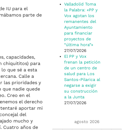
Valladolid Toma
e IU para el
la Palabra: «PP y
ormábamos parte de
Vox agotan los
remanentes del
Ayuntamiento
para financiar
proyectos de
“última hora”»
27/07/2026
El PP y Vox
es, capacidades,
frenan la petición
 chiquititos) para
de un centro de
 lo que sé a esta
salud para Los
ercana. Calle a
Santos-Pilarica al
 las prioridades y
negarse a exigir
in que nadie quede
su construcción
eo. Creo en el
a la Junta
 tenemos el derecho
27/07/2026
ntentaré aportar mi
concejal del
bajado mucho y
agosto 2026
í. Cuatro años de