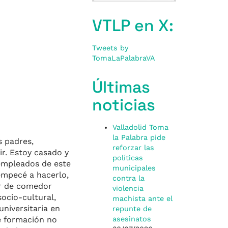
VTLP en X:
Tweets by
TomaLaPalabraVA
Últimas
noticias
Valladolid Toma
la Palabra pide
s padres,
reforzar las
ir. Estoy casado y
políticas
sempleados de este
municipales
empecé a hacerlo,
contra la
or de comedor
violencia
socio-cultural,
machista ante el
niversitaria en
repunte de
e formación no
asesinatos