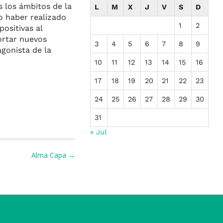
s los ámbitos de la
L
M
X
J
V
S
D
o haber realizado
1
2
ositivas al
ortar nuevos
3
4
5
6
7
8
9
gonista de la
10
11
12
13
14
15
16
17
18
19
20
21
22
23
24
25
26
27
28
29
30
31
« Jul
Alma Capa →