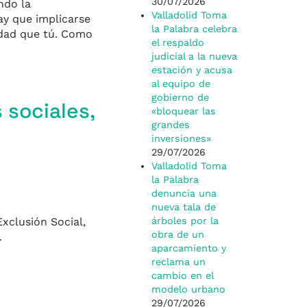
30/07/2026
ndo la
Valladolid Toma
ay que implicarse
la Palabra celebra
lidad que tú. Como
el respaldo
judicial a la nueva
estación y acusa
al equipo de
gobierno de
 sociales,
«bloquear las
grandes
inversiones»
29/07/2026
Valladolid Toma
la Palabra
denuncia una
nueva tala de
xclusión Social,
árboles por la
obra de un
…
aparcamiento y
reclama un
cambio en el
modelo urbano
29/07/2026