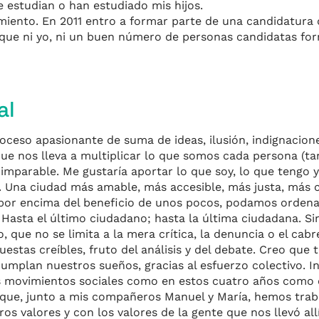
 estudian o han estudiado mis hijos.
miento. En 2011 entro a formar parte de una candidatura d
 que ni yo, ni un buen número de personas candidatas f
al
ceso apasionante de suma de ideas, ilusión, indignacion
e nos lleva a multiplicar lo que somos cada persona (tan
imparable. Me gustaría aportar lo que soy, lo que tengo y
. Una ciudad más amable, más accesible, más justa, más c
, por encima del beneficio de unos pocos, podamos ordenar
Hasta el último ciudadano; hasta la última ciudadana. S
, que no se limita a la mera crítica, la denuncia o el cabr
uestas creíbles, fruto del análisis y del debate. Creo que
cumplan nuestros sueños, gracias al esfuerzo colectivo. I
es movimientos sociales como en estos cuatro años como 
 que, junto a mis compañeros Manuel y María, hemos tra
s valores y con los valores de la gente que nos llevó all