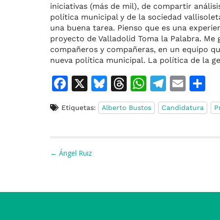
iniciativas (más de mil), de compartir anális
política municipal y de la sociedad valliso
una buena tarea. Pienso que es una experie
proyecto de Valladolid Toma la Palabra. Me 
compañeros y compañeras, en un equipo que v
nueva política municipal. La política de la g
F
X
Bl
T
W
T
E
C
a
u
h
h
el
m
o
Etiquetas:
Alberto Bustos
Candidatura
P
c
e
re
at
e
ai
e
s
a
s
gr
l
p
b
k
d
A
a
a
Navegación de entradas
← Ángel Ruiz
o
y
s
p
m
ti
o
p
r
k