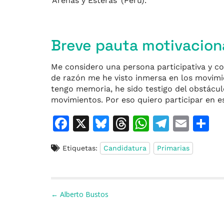
‘Arenas y Esteras’ (Perú).
Breve pauta motivacion
Me considero una persona participativa y c
de razón me he visto inmersa en los movimi
tengo memoria, he sido testigo del obstácu
movimientos. Por eso quiero participar en e
F
X
Bl
T
W
T
E
C
a
u
h
h
el
m
o
Etiquetas:
Candidatura
Primarias
c
e
re
at
e
ai
e
s
a
s
gr
l
p
b
k
d
A
a
a
Navegación de entradas
← Alberto Bustos
o
y
s
p
m
ti
o
p
r