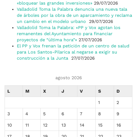
«bloquear las grandes inversiones»
29/07/2026
Valladolid Toma la Palabra denuncia una nueva tala
de árboles por la obra de un aparcamiento y reclama
un cambio en el modelo urbano
29/07/2026
Valladolid Toma la Palabra: «PP y Vox agotan los
remanentes del Ayuntamiento para financiar
proyectos de “última hora”»
27/07/2026
El PP y Vox frenan la petición de un centro de salud
para Los Santos-Pilarica al negarse a exigir su
construcción a la Junta
27/07/2026
agosto 2026
L
M
X
J
V
S
D
1
2
3
4
5
6
7
8
9
10
11
12
13
14
15
16
17
18
19
20
21
22
23