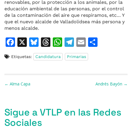
renovables, por la protección a los animales, por la
educación ambiental de las personas, por el control
de la contaminación del aire que respiramos, etc… Y
que el nuevo alcalde de Valladolidsea más persona y
menos alcalde.
F
X
Bl
T
W
T
E
C
a
u
h
h
el
m
o
Etiquetas:
Candidatura
Primarias
c
e
re
at
e
ai
m
e
s
a
s
gr
l
p
b
k
d
A
a
ar
Navegación de entradas
← Alma Capa
Andrés Bayón →
o
y
s
p
m
ti
o
p
r
k
Sigue a VTLP en las Redes
Sociales