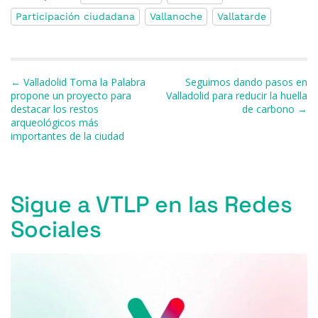
c
e
re
at
e
ai
m
Participación ciudadana
Vallanoche
Vallatarde
e
s
a
s
gr
l
p
b
k
d
A
a
ar
o
y
s
p
m
ti
Navegación de entradas
← Valladolid Toma la Palabra
Seguimos dando pasos en
o
p
r
propone un proyecto para
Valladolid para reducir la huella
destacar los restos
de carbono →
k
arqueológicos más
importantes de la ciudad
Sigue a VTLP en las Redes
Sociales