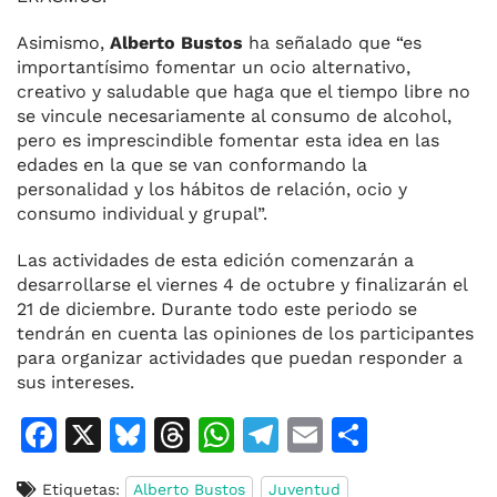
Asimismo,
Alberto Bustos
ha señalado que “es
importantísimo fomentar un ocio alternativo,
creativo y saludable que haga que el tiempo libre no
se vincule necesariamente al consumo de alcohol,
pero es imprescindible fomentar esta idea en las
edades en la que se van conformando la
personalidad y los hábitos de relación, ocio y
consumo individual y grupal”.
Las actividades de esta edición comenzarán a
desarrollarse el viernes 4 de octubre y finalizarán el
21 de diciembre. Durante todo este periodo se
tendrán en cuenta las opiniones de los participantes
para organizar actividades que puedan responder a
sus intereses.
F
X
Bl
T
W
T
E
C
a
u
h
h
el
m
o
Etiquetas:
Alberto Bustos
Juventud