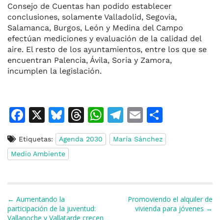
Consejo de Cuentas han podido establecer
conclusiones, solamente Valladolid, Segovia,
Salamanca, Burgos, León y Medina del Campo
efectúan mediciones y evaluación de la calidad del
aire. El resto de los ayuntamientos, entre los que se
encuentran Palencia, Ávila, Soria y Zamora,
incumplen la legislación.
F
X
Bl
T
W
T
E
C
a
u
h
h
el
m
o
Etiquetas:
Agenda 2030
María Sánchez
c
e
re
at
e
ai
m
Medio Ambiente
e
s
a
s
gr
l
p
b
k
d
A
a
ar
o
y
s
p
m
ti
Navegación de entradas
← Aumentando la
Promoviendo el alquiler de
o
p
r
participación de la juventud:
vivienda para jóvenes →
Vallanoche y Vallatarde crecen