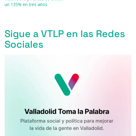
k
un 135% en tres años
Sigue a VTLP en las Redes
Sociales