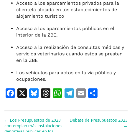
Acceso a los aparcamientos privados para la
clientela alojada en los establecimientos de
alojamiento turístico
Acceso a los aparcamientos públicos en el
interior de la ZBE,
Acceso a la realización de consultas médicas y
servicios veterinarios cuando estos se presten
en la ZBE
Los vehículos para actos en la vía pública y
ocupaciones.
F
X
Bl
T
W
T
E
C
a
u
h
h
el
m
o
c
e
re
at
e
ai
m
e
s
a
s
gr
l
p
Navegación de entradas
← Los Presupuestos de 2023
Debate de Presupuestos 2023
contemplan más instalaciones
→
b
k
d
A
a
ar
deportivas públicas en los