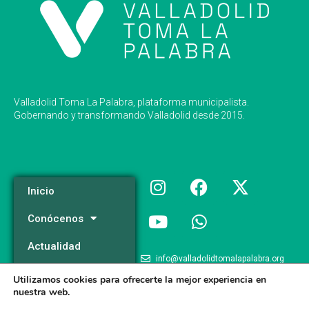
Valladolid Toma La Palabra, plataforma municipalista.
Gobernando y transformando Valladolid desde 2015.
Inicio
Conócenos
Actualidad
info@valladolidtomalapalabra.org
Programa
Utilizamos cookies para ofrecerte la mejor experiencia en
+34 983 426 124
nuestra web.
Participa