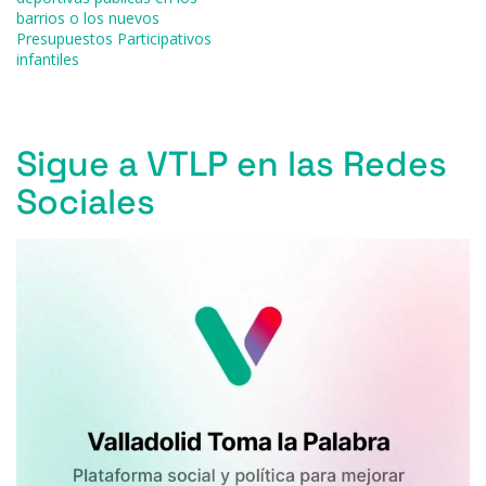
barrios o los nuevos
o
y
s
p
m
ti
Presupuestos Participativos
o
p
r
infantiles
k
Sigue a VTLP en las Redes
Sociales