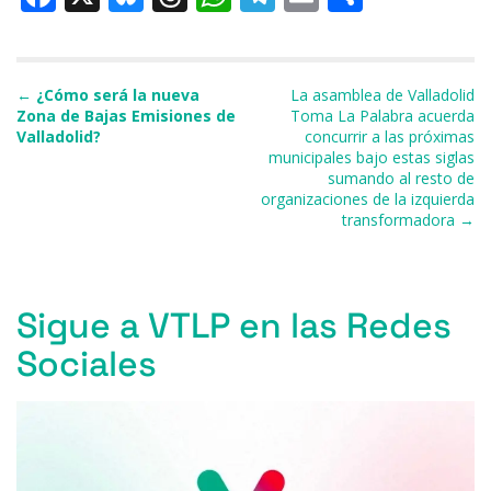
a
u
h
h
el
m
o
c
e
re
at
e
ai
m
e
s
a
s
gr
l
p
Navegación de entradas
←
¿Cómo será la nueva
La asamblea de Valladolid
Zona de Bajas Emisiones de
Toma La Palabra acuerda
b
k
d
A
a
ar
Valladolid?
concurrir a las próximas
municipales bajo estas siglas
o
y
s
p
m
ti
sumando al resto de
o
p
r
organizaciones de la izquierda
transformadora →
k
Sigue a VTLP en las Redes
Sociales