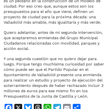
es un peldaño en la construcción de un modelo de
ciudad. Por eso creo que, aunque estos son los
presupuestos para el año que viene, definen un
proyecto de ciudad para la próxima década: una
Valladolid más amable, más igualitaria y más verde.
Quiero adelantar, antes de mi segunda intervención,
que aceptaremos enmiendas del Grupo Municipal
Ciudadanos relacionadas con movilidad, parques y
acción social.
Y una segunda cuestión que no quiero dejar para
luego. Porque tengo muchísima curiosidad por saber
cómo puede ser que el Partido Popular en el
Ayuntamiento de Valladolid presente una enmienda
para realizar un estudio y proyecto de ejecución del
soterramiento después de haber rechazado incluir 3
millones de euros para ese mismo fin en los
Presupuestos de la Junta de Castilla y León.
F
X
Bl
T
W
T
E
C