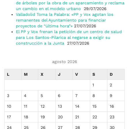
de árboles por la obra de un aparcamiento y reclama
un cambio en el modelo urbano
29/07/2026
Valladolid Toma la Palabra: «PP y Vox agotan los
remanentes del Ayuntamiento para financiar
proyectos de “última hora”»
27/07/2026
El PP y Vox frenan la petición de un centro de salud
para Los Santos-Pilarica al negarse a exigir su
construcción a la Junta
27/07/2026
agosto 2026
L
M
X
J
V
S
D
1
2
3
4
5
6
7
8
9
10
11
12
13
14
15
16
17
18
19
20
21
22
23
24
25
26
27
28
29
30