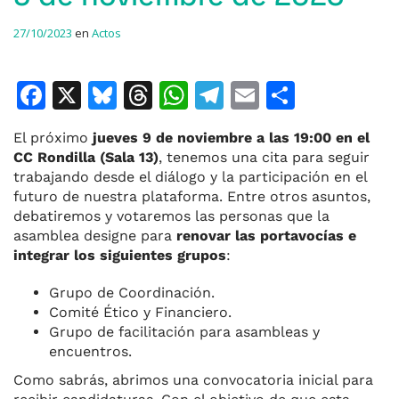
27/10/2023
en
Actos
F
X
Bl
T
W
T
E
C
a
u
h
h
el
m
o
El próximo
jueves 9 de noviembre a las 19:00 en el
c
e
re
at
e
ai
m
CC Rondilla (Sala 13)
, tenemos una cita para seguir
e
s
a
s
gr
l
p
trabajando desde el diálogo y la participación en el
futuro de nuestra plataforma. Entre otros asuntos,
b
k
d
A
a
ar
debatiremos y votaremos las personas que la
o
y
s
p
m
ti
asamblea designe para
renovar las portavocías e
integrar los siguientes grupos
:
o
p
r
k
Grupo de Coordinación.
Comité Ético y Financiero.
Grupo de facilitación para asambleas y
encuentros.
Como sabrás, abrimos una convocatoria inicial para