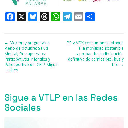
F
X
Bl
T
W
T
E
C
a
u
h
h
el
m
o
c
e
re
at
e
ai
m
e
s
a
s
gr
l
p
Navegación de entradas
← Moción y preguntas al
PP y VOX consuman su ataque
Pleno de octubre: Salud
a la movilidad sostenible
b
k
d
A
a
ar
Mental, Presupuestos
aprobando la eliminación
Participativos Infantiles y
definitiva de carriles bici, bus y
o
y
s
p
m
ti
Polideportivo del CEIP Miguel
taxi →
o
p
r
Delibes
k
Sigue a VTLP en las Redes
Sociales