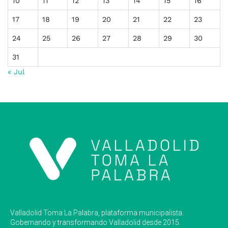
10
11
12
13
14
15
16
17
18
19
20
21
22
23
24
25
26
27
28
29
30
31
« Jul
Valladolid Toma La Palabra, plataforma municipalista.
Gobernando y transformando Valladolid desde 2015.