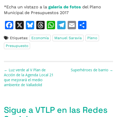
*Echa un vistazo a la
galería de fotos
del Pleno
Municipal de Presupuestos 2017
F
X
Bl
T
W
T
E
C
a
u
h
h
el
m
o
Etiquetas:
Economía
Manuel Saravia
Pleno
c
e
re
at
e
ai
m
Presupuesto
e
s
a
s
gr
l
p
b
k
d
A
a
ar
o
y
s
p
m
ti
Navegación de entradas
← Luz verde al V Plan de
Superhéroes de barrio →
o
p
r
Acción de la Agenda Local 21
que mejorará el medio
k
ambiente de Valladolid
Sigue a VTLP en las Redes