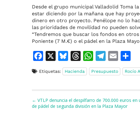
Desde el grupo municipal Valladolid Toma l
estar diciendo por la mañana que hay proyec
dinero en otro proyecto. Penélope no lo hac
las prioridades de movilidad no pueden solv
“Tendremos que buscar los fondos en otros 
Poniente (7 M.€) o el pádel en la Plaza Mayo
F
X
Bl
T
W
T
E
C
a
u
h
h
el
m
o
Etiquetas:
Hacienda
Presupuesto
Rocío 
c
e
re
at
e
ai
e
s
a
s
gr
l
p
b
k
d
A
a
a
Navegación de entradas
← VTLP denuncia el despilfarro de 700.000 euros e
o
y
s
p
m
ti
de pádel de segunda división en la Plaza Mayor
o
p
r
k