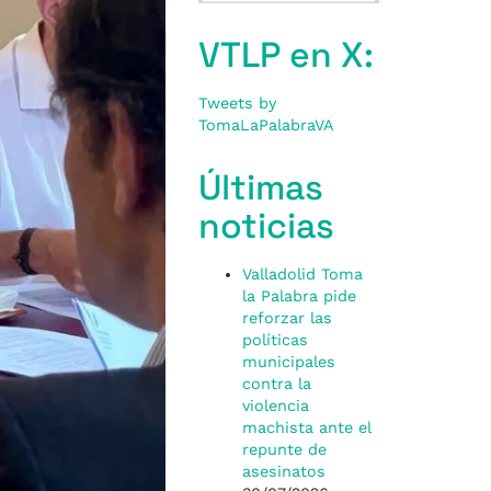
VTLP en X:
Tweets by
TomaLaPalabraVA
Últimas
noticias
Valladolid Toma
la Palabra pide
reforzar las
políticas
municipales
contra la
violencia
machista ante el
repunte de
asesinatos