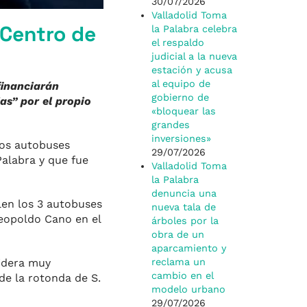
30/07/2026
Valladolid Toma
 Centro de
la Palabra celebra
el respaldo
judicial a la nueva
estación y acusa
al equipo de
financiarán
gobierno de
as” por el propio
«bloquear las
grandes
inversiones»
vos autobuses
29/07/2026
alabra y que fue
Valladolid Toma
la Palabra
denuncia una
len los 3 autobuses
nueva tala de
Leopoldo Cano en el
árboles por la
obra de un
aparcamiento y
sidera muy
reclama un
cambio en el
 de la rotonda de S.
modelo urbano
29/07/2026