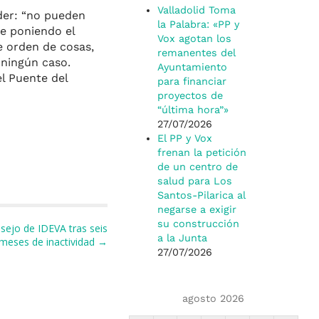
Valladolid Toma
der: “no pueden
la Palabra: «PP y
he poniendo el
Vox agotan los
e orden de cosas,
remanentes del
 ningún caso.
Ayuntamiento
l Puente del
para financiar
proyectos de
“última hora”»
27/07/2026
El PP y Vox
frenan la petición
de un centro de
salud para Los
Santos-Pilarica al
negarse a exigir
su construcción
sejo de IDEVA tras seis
a la Junta
meses de inactividad →
27/07/2026
agosto 2026