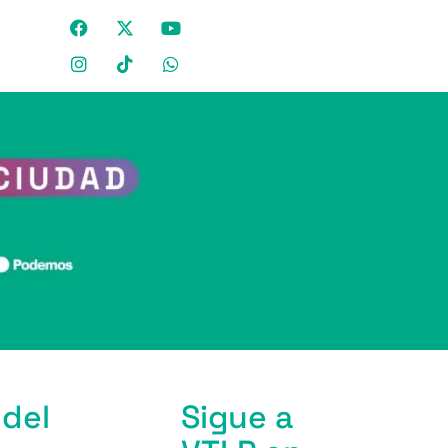
 del
Sigue a