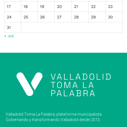
17
18
19
20
21
22
23
24
25
26
27
28
29
30
31
« Jul
Valladolid Toma La Palabra, plataforma municipalista.
Gobernando y transformando Valladolid desde 2015.