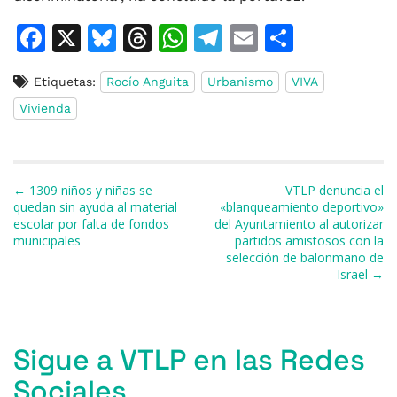
F
X
Bl
T
W
T
E
C
a
u
h
h
el
m
o
Etiquetas:
Rocío Anguita
Urbanismo
VIVA
c
e
re
at
e
ai
m
Vivienda
e
s
a
s
gr
l
p
b
k
d
A
a
ar
o
y
s
p
m
ti
Navegación de entradas
← 1309 niños y niñas se
VTLP denuncia el
o
p
r
quedan sin ayuda al material
«blanqueamiento deportivo»
escolar por falta de fondos
del Ayuntamiento al autorizar
k
municipales
partidos amistosos con la
selección de balonmano de
Israel →
Sigue a VTLP en las Redes
Sociales