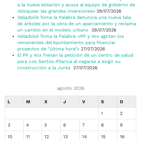
a la nueva estación y acusa al equipo de gobierno de
«bloquear las grandes inversiones»
29/07/2026
Valladolid Toma la Palabra denuncia una nueva tala
de árboles por la obra de un aparcamiento y reclama
un cambio en el modelo urbano
29/07/2026
Valladolid Toma la Palabra: «PP y Vox agotan los
remanentes del Ayuntamiento para financiar
proyectos de “última hora”»
27/07/2026
El PP y Vox frenan la petición de un centro de salud
para Los Santos-Pilarica al negarse a exigir su
construcción a la Junta
27/07/2026
agosto 2026
L
M
X
J
V
S
D
1
2
3
4
5
6
7
8
9
10
11
12
13
14
15
16