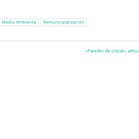
Medio Ambiente
Remunicipalización
m
r
«Paredes de cristal», artí