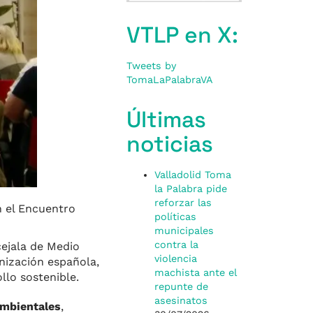
VTLP en X:
Tweets by
TomaLaPalabraVA
Últimas
noticias
Valladolid Toma
la Palabra pide
reforzar las
n el Encuentro
políticas
municipales
contra la
cejala de Medio
violencia
nización española,
machista ante el
llo sostenible.
repunte de
asesinatos
mbientales
,