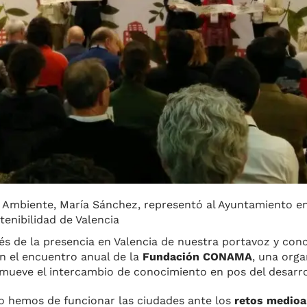
 Ambiente, María Sánchez, representó al Ayuntamiento e
tenibilidad de Valencia
vés de la presencia en Valencia de nuestra portavoz y con
en el encuentro anual de la
Fundación CONAMA
, una orga
mueve el intercambio de conocimiento en pos del desarro
o hemos de funcionar las ciudades ante los
retos medioa