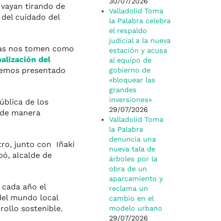
30/07/2026
 vayan tirando de
Valladolid Toma
 del cuidado del
la Palabra celebra
el respaldo
judicial a la nueva
otras nos tomen como
estación y acusa
alización del
al equipo de
emos presentado
gobierno de
«bloquear las
grandes
inversiones»
ública de los
29/07/2026
s de manera
Valladolid Toma
la Palabra
denuncia una
tro, junto con Iñaki
nueva tala de
bó, alcalde de
árboles por la
obra de un
aparcamiento y
 cada año el
reclama un
del mundo local
cambio en el
rollo sostenible.
modelo urbano
29/07/2026