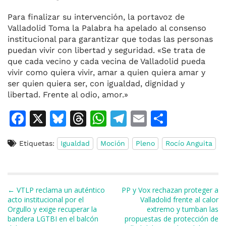
Para finalizar su intervención, la portavoz de
Valladolid Toma la Palabra ha apelado al consenso
institucional para garantizar que todas las personas
puedan vivir con libertad y seguridad. «Se trata de
que cada vecino y cada vecina de Valladolid pueda
vivir como quiera vivir, amar a quien quiera amar y
ser quien quiera ser, con igualdad, dignidad y
libertad. Frente al odio, amor.»
F
X
Bl
T
W
T
E
C
a
u
h
h
el
m
o
Etiquetas:
Igualdad
Moción
Pleno
Rocío Anguita
c
e
re
at
e
ai
m
e
s
a
s
gr
l
p
b
k
d
A
a
ar
Navegación de entradas
← VTLP reclama un auténtico
PP y Vox rechazan proteger a
o
y
s
p
m
ti
acto institucional por el
Valladolid frente al calor
Orgullo y exige recuperar la
extremo y tumban las
o
p
r
bandera LGTBI en el balcón
propuestas de protección de