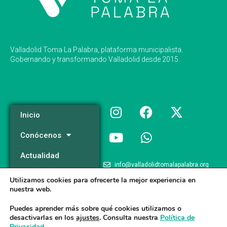
Valladolid Toma La Palabra, plataforma municipalista.
Gobernando y transformando Valladolid desde 2015.
Inicio
Conócenos
Actualidad
info@valladolidtomalapalabra.org
Programa
Utilizamos cookies para ofrecerte la mejor experiencia en
+34 983 426 124
nuestra web.
Participa
+34 681 981 537
Puedes aprender más sobre qué cookies utilizamos o
desactivarlas en los
ajustes
. Consulta nuestra
Política de
Privacidad
.