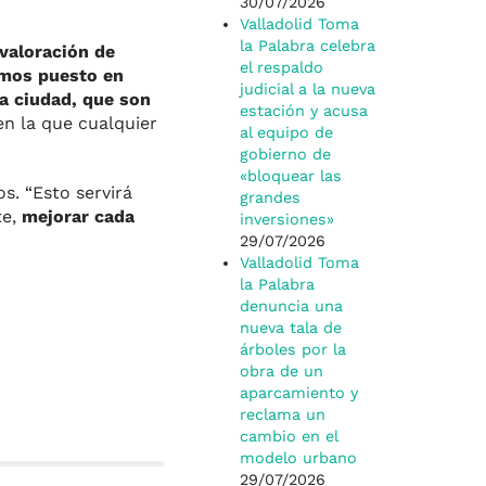
30/07/2026
Valladolid Toma
la Palabra celebra
 valoración de
el respaldo
emos puesto en
judicial a la nueva
la ciudad, que son
estación y acusa
en la que cualquier
al equipo de
gobierno de
«bloquear las
s. “Esto servirá
grandes
te,
mejorar cada
inversiones»
29/07/2026
Valladolid Toma
la Palabra
denuncia una
nueva tala de
árboles por la
obra de un
aparcamiento y
reclama un
cambio en el
modelo urbano
29/07/2026