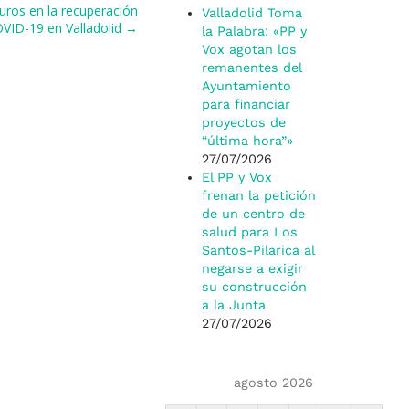
euros en la recuperación
Valladolid Toma
OVID-19 en Valladolid →
la Palabra: «PP y
Vox agotan los
remanentes del
Ayuntamiento
para financiar
proyectos de
“última hora”»
27/07/2026
El PP y Vox
frenan la petición
de un centro de
salud para Los
Santos-Pilarica al
negarse a exigir
su construcción
a la Junta
27/07/2026
agosto 2026