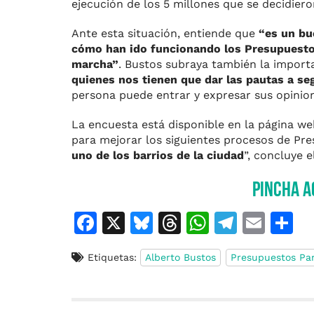
ejecución de los 5 millones que se decidiero
Ante esta situación, entiende que
“es un bu
cómo han ido funcionando los Presupuestos
marcha”
. Bustos subraya también la import
quienes nos tienen que dar las pautas a se
persona puede entrar y expresar sus opinion
La encuesta está disponible en la página we
para mejorar los siguientes procesos de Pres
uno de los barrios de la ciudad
”, concluye e
Pincha a
F
X
Bl
T
W
T
E
C
a
u
h
h
el
m
o
Etiquetas:
Alberto Bustos
Presupuestos Par
c
e
re
at
e
ai
e
s
a
s
gr
l
p
b
k
d
A
a
a