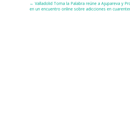
Navegación de entradas
← Valladolid Toma la Palabra reúne a Ajupareva y 
o
y
s
p
m
ti
en un encuentro online sobre adicciones en cuarente
o
p
r
k