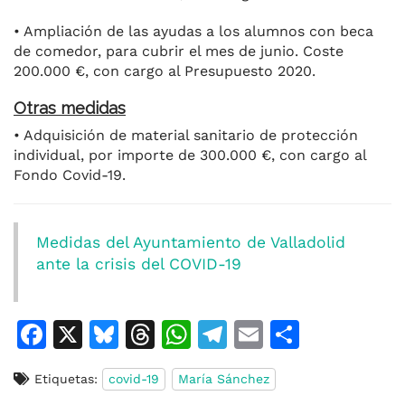
• Ampliación de las ayudas a los alumnos con beca
de comedor, para cubrir el mes de junio. Coste
200.000 €, con cargo al Presupuesto 2020.
Otras medidas
• Adquisición de material sanitario de protección
individual, por importe de 300.000 €, con cargo al
Fondo Covid-19.
Medidas del Ayuntamiento de Valladolid
ante la crisis del COVID-19
F
X
Bl
T
W
T
E
C
a
u
h
h
el
m
o
Etiquetas:
covid-19
María Sánchez
c
e
re
at
e
ai
m