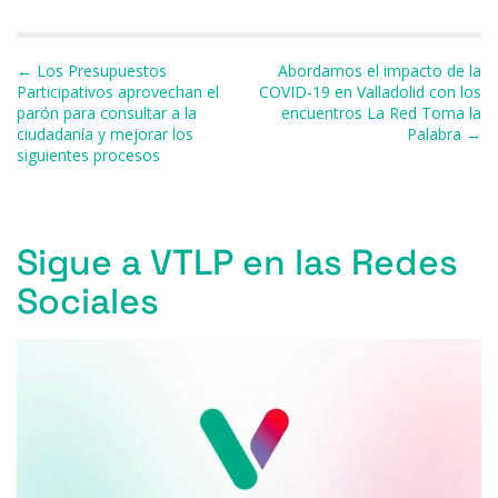
e
s
a
s
gr
l
p
b
k
d
A
a
ar
Navegación de entradas
← Los Presupuestos
Abordamos el impacto de la
o
y
s
p
m
ti
Participativos aprovechan el
COVID-19 en Valladolid con los
parón para consultar a la
encuentros La Red Toma la
o
p
r
ciudadanía y mejorar los
Palabra →
k
siguientes procesos
Sigue a VTLP en las Redes
Sociales