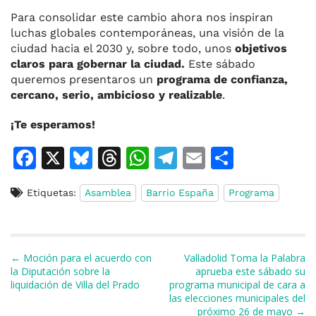
Para consolidar este cambio ahora nos inspiran
luchas globales contemporáneas, una visión de la
ciudad hacia el 2030 y, sobre todo, unos
objetivos
claros para gobernar la ciudad.
Este sábado
queremos presentaros un
programa de confianza,
cercano, serio, ambicioso y realizable
.
¡Te esperamos!
F
X
Bl
T
W
T
E
C
a
u
h
h
el
m
o
Etiquetas:
Asamblea
Barrio España
Programa
c
e
re
at
e
ai
m
e
s
a
s
gr
l
p
b
k
d
A
a
ar
Navegación de entradas
← Moción para el acuerdo con
Valladolid Toma la Palabra
o
y
s
p
m
ti
la Diputación sobre la
aprueba este sábado su
liquidación de Villa del Prado
programa municipal de cara a
o
p
r
las elecciones municipales del
k
próximo 26 de mayo →