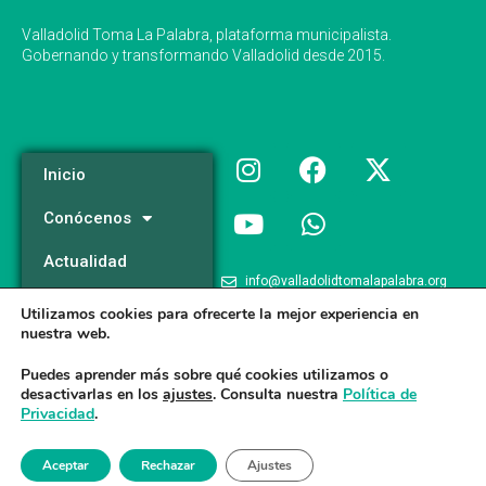
Valladolid Toma La Palabra, plataforma municipalista.
Gobernando y transformando Valladolid desde 2015.
Inicio
Conócenos
Actualidad
info@valladolidtomalapalabra.org
Programa
Utilizamos cookies para ofrecerte la mejor experiencia en
+34 983 426 124
nuestra web.
Participa
+34 681 981 537
Puedes aprender más sobre qué cookies utilizamos o
desactivarlas en los
ajustes
. Consulta nuestra
Política de
Privacidad
.
Valladolid Toma la Palabra © 2026
Aceptar
Rechazar
Ajustes
Aviso legal
/
Poltica de Privacidad
/
Politica de Cookies