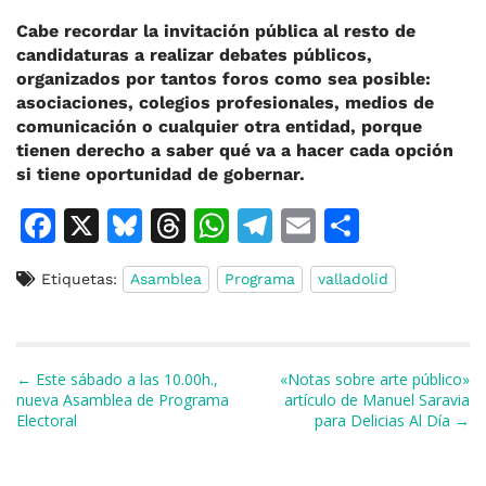
Cabe recordar la invitación pública al resto de
candidaturas a realizar debates públicos,
organizados por tantos foros como sea posible:
asociaciones, colegios profesionales, medios de
comunicación o cualquier otra entidad, porque
tienen derecho a saber qué va a hacer cada opción
si tiene oportunidad de gobernar.
F
X
Bl
T
W
T
E
C
a
u
h
h
el
m
o
Etiquetas:
Asamblea
Programa
valladolid
c
e
re
at
e
ai
m
e
s
a
s
gr
l
p
b
k
d
A
a
ar
Navegación de entradas
← Este sábado a las 10.00h.,
«Notas sobre arte público»
o
y
s
p
m
ti
nueva Asamblea de Programa
artículo de Manuel Saravia
Electoral
para Delicias Al Día →
o
p
r
k