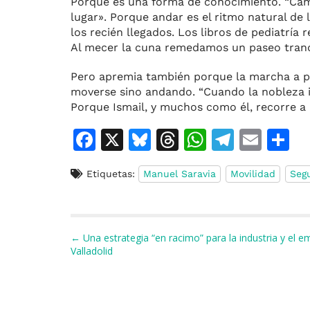
Porque es una forma de conocimiento. “Camin
lugar». Porque andar es el ritmo natural de
los recién llegados. Los libros de pediatría
Al mecer la cuna remedamos un paseo tranq
Pero apremia también porque la marcha a p
moverse sino andando. “Cuando la nobleza i
Porque Ismail, y muchos como él, recorre a p
F
X
Bl
T
W
T
E
C
a
u
h
h
el
m
o
Etiquetas:
Manuel Saravia
Movilidad
Segu
c
e
re
at
e
ai
e
s
a
s
gr
l
p
b
k
d
A
a
a
Navegación de entradas
← Una estrategia “en racimo” para la industria y el e
o
y
s
p
m
ti
Valladolid
o
p
r
k