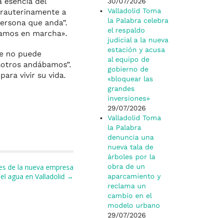
 esencia del
30/07/2026
Valladolid Toma
trauterinamente a
la Palabra celebra
persona que anda”.
el respaldo
tamos en marcha».
judicial a la nueva
estación y acusa
te no puede
al equipo de
sotros andábamos”.
gobierno de
ara vivir su vida.
«bloquear las
grandes
inversiones»
29/07/2026
Valladolid Toma
la Palabra
denuncia una
nueva tala de
árboles por la
res de la nueva empresa
obra de un
del agua en Valladolid →
aparcamiento y
reclama un
cambio en el
modelo urbano
29/07/2026