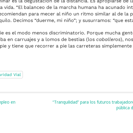
ar es la degustación de la distancia. Es apropiarse de la
 la vida. “El balanceo de la marcha humana ha acunado in
 recomiendan para mecer al niño un ritmo similar al de la 
uilo. Decimos “duerme, mi niño”; y susurramos: “que es
ie es el modo menos discriminatorio. Porque mucha gen
ba en carruajes y a lomos de bestias (los
caballeros
), no
ie y tiene que recorrer a pie las carreteras simplemente p
ridad Vial
m
r
mpleo en
“Tranquilidad” para los futuros trabajado
pública 