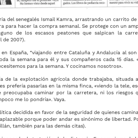
ia del senegalés Ismail Kamra, arrastrando un carrito de
ntera para hacer la compra semanal. Se protege con un am
nguno de los escasos peatones que salpican la carre
il de 2007).
en España, “viajando entre Cataluña y Andalucía al so
toda la semana para él y sus compañeros cada 15 días.
ecesitemos para la semana. Y cocinamos nosotros».
ía de la explotación agrícola donde trabajaba, situada
res prefería pasarlas en la misma finca, «viendo la tele,
 preocupaba caminar por la carretera, ni los riesgos 
ampoco me lo pondría». Vaya.
tica decidida en favor de la seguridad de quienes camina
inaplazable porque poder andar es sinónimo de libertad. 
Millán, también para las demás citas).