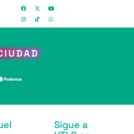
uel
Sigue a