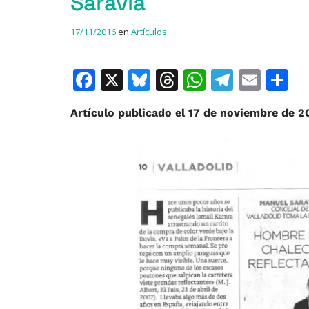
Saravia
17/11/2016
en
Artículos
F
X
Bl
T
W
T
E
C
a
u
h
h
el
m
o
Artículo publicado el 17 de noviembre de 20
c
e
re
at
e
ai
e
s
a
s
gr
l
p
b
k
d
A
a
a
o
y
s
p
m
ti
o
p
r
k