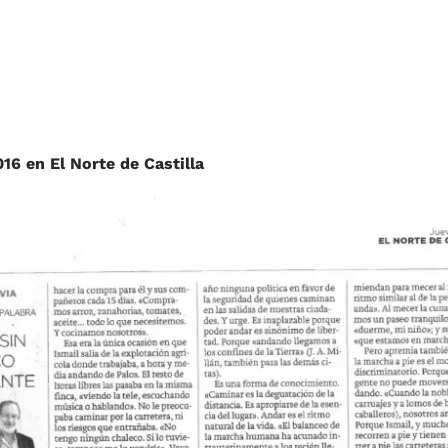
16 en El Norte de Castilla
m
r