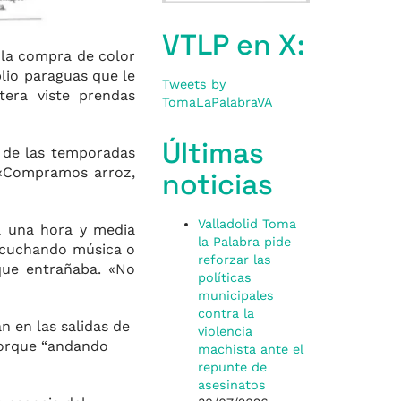
VTLP en X:
 la compra de color
plio paraguas que le
Tweets by
tera viste prendas
TomaLaPalabraVA
Últimas
n de las temporadas
 «Compramos arroz,
noticias
Valladolid Toma
 a una hora y media
la Palabra pide
 escuchando música o
reforzar las
que entrañaba. «No
políticas
municipales
contra la
n en las salidas de
violencia
Porque “andando
machista ante el
repunte de
asesinatos