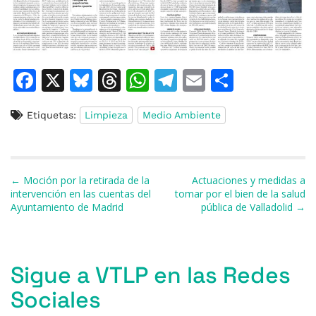
F
X
Bl
T
W
T
E
C
a
u
h
h
el
m
o
Etiquetas:
Limpieza
Medio Ambiente
c
e
re
at
e
ai
m
e
s
a
s
gr
l
p
b
k
d
A
a
ar
Navegación de entradas
← Moción por la retirada de la
Actuaciones y medidas a
o
y
s
p
m
ti
intervención en las cuentas del
tomar por el bien de la salud
Ayuntamiento de Madrid
pública de Valladolid →
o
p
r
k
Sigue a VTLP en las Redes
Sociales