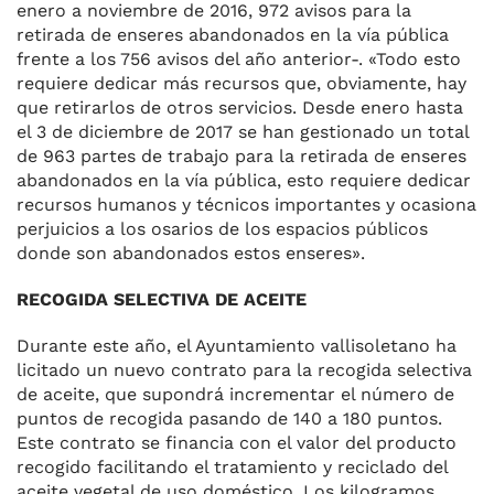
enero a noviembre de 2016, 972 avisos para la
retirada de en­seres abandonados en la vía pú­blica
frente a los 756 avisos del año anterior-. «Todo esto
requie­re dedicar más recursos que, ob­viamente, hay
que retirarlos de otros servicios. Desde enero has­ta
el 3 de diciembre de 2017 se han gestionado un total
de 963 partes de trabajo para la retirada de enseres
abandonados en la vía pública, esto requiere dedicar
re­cursos humanos y técnicos impor­tantes y ocasiona
perjuicios a los osarios de los espacios públicos
donde son abandonados estos en­seres».
RECOGIDA SELECTIVA DE ACEITE
Durante este año, el Ayuntamien­to vallisoletano ha
licitado un nue­vo contrato para la recogida selec­tiva
de aceite, que supondrá incre­mentar el número de
puntos de recogida pasando de 140 a 180 puntos.
Este contrato se fi­nancia con el valor del producto
recogido facilitando el tratamiento y reciclado del
aceite vegetal de uso domés­tico. Los kilogramos