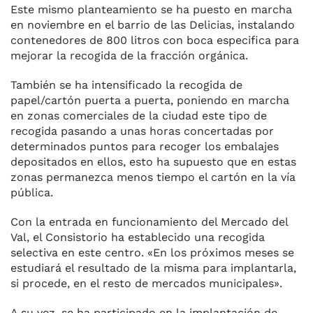
Este mismo planteamiento se ha puesto en marcha
en noviembre en el barrio de las Delicias, insta­lando
contenedores de 800 litros con boca especifica para
mejorar la recogida de la fracción orgáni­ca.
También se ha intensificado la recogida de
papel/cartón puerta a puerta, poniendo en marcha
en zonas comerciales de la ciudad este tipo de
recogida pasando a unas horas concertadas por
deter­minados puntos para recoger los embalajes
depositados en ellos, esto ha supuesto que en estas
zo­nas permanezca menos tiempo el cartón en la vía
pública.
Con la entrada en funcionamien­to del Mercado del
Val, el Consis­torio ha establecido una recogi­da
selectiva en este centro. «En los próximos meses se
estudiará el re­sultado de la misma para implan­tarla,
si procede, en el resto de mer­cados municipales».
A su vez, se ha participado en la implantación de