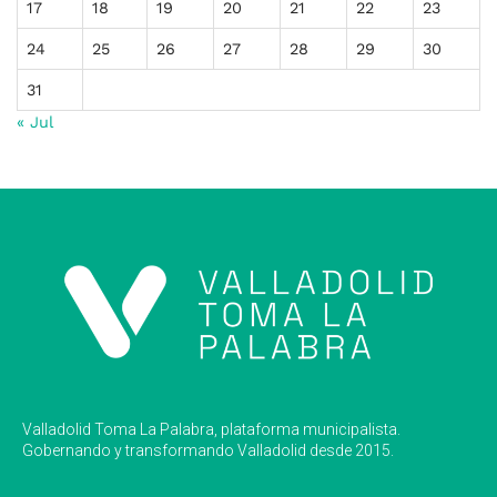
17
18
19
20
21
22
23
24
25
26
27
28
29
30
31
« Jul
Valladolid Toma La Palabra, plataforma municipalista.
Gobernando y transformando Valladolid desde 2015.