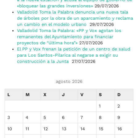
«bloquear las grandes inversiones»
29/07/2026
Valladolid Toma la Palabra denuncia una nueva tala
de árboles por la obra de un aparcamiento y reclama
un cambio en el modelo urbano
29/07/2026
Valladolid Toma la Palabra: «PP y Vox agotan los
remanentes del Ayuntamiento para financiar
proyectos de “última hora”»
27/07/2026
El PP y Vox frenan la petición de un centro de salud
para Los Santos-Pilarica al negarse a exigir su
construcción a la Junta
27/07/2026
agosto 2026
L
M
X
J
V
S
D
1
2
3
4
5
6
7
8
9
10
11
12
13
14
15
16