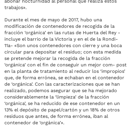
abonar nocturnidad al per­sonal que realiza estos
trabajos».
Durante el mes de mayo de 2017, hubo una
modificación de contenedores de recogida de la
fracción ‘orgánica’ en las rutas de Huerta del Rey -
incluye el barrio de la Victoria y en el de la Rondi-
11a- «Son unos contenedores con cierre y una boca
circular para de­positar el residuo; con esta medi­da
se pretende mejorar la recogi­da de la fracción
‘orgánica’ con el fin de conseguir un mejor com- post
en la planta de tratamiento al reducir los ‘impropios’
que, de for­ma errónea, se echaban en el con­tenedor
de ‘orgánica’. Con las ca­racterizaciones que se han
reali­zado, podemos asegurar que se ha mejorado
considerablemente la ‘limpieza’ de la fracción
‘orgáni­ca’, se ha reducido de ese conte­nedor en un
13% el depósito de papel/cartón y un 18% de otros
residuos que antes, de forma erró­nea, iban al
contenedor de ‘orgá­nica’».