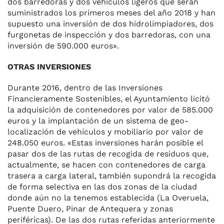
dos barredoras y dos vehículos ligeros que serán
sumi­nistrados los primeros meses del año 2018 y han
supuesto una in­versión de dos hidrolimpiadores, dos
furgonetas de inspección y dos barredoras, con una
inversión de 590.000 euros».
OTRAS INVERSIONES
Durante 2016, dentro de las In­versiones
Financieramente Sostenibles, el Ayuntamiento licitó
la adquisición de contenedores por valor de 585.000
euros y la im­plantación de un sistema de geo-
localización de vehículos y mobi­liario por valor de
248.050 euros. «Estas inversiones harán posible el
pasar dos de las rutas de recogida de residuos que,
actualmen­te, se hacen con contenedores de carga
trasera a carga lateral, tam­bién supondrá la recogida
de for­ma selectiva en las dos zonas de la ciudad
donde aún no la tene­mos establecida (La Overuela,
Puente Duero, Pinar de Anteque­ra y zonas
periféricas). De las dos rutas referidas anteriormente