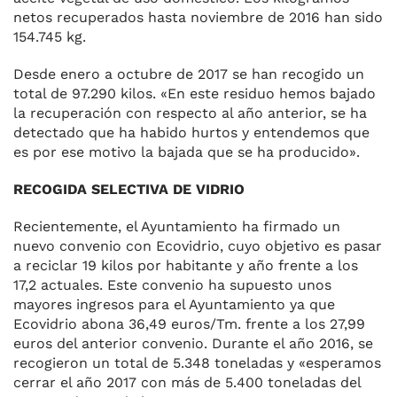
netos recu­perados hasta noviembre de 2016 han sido
154.745 kg.
Desde enero a octubre de 2017 se han recogido un
total de 97.290 kilos. «En este residuo hemos ba­jado
la recuperación con respec­to al año anterior, se ha
detecta­do que ha habido hurtos y enten­demos que
es por ese motivo la bajada que se ha producido».
RECOGIDA SELECTIVA DE VIDRIO
Recientemente, el Ayuntamiento ha firmado un
nuevo convenio con Ecovidrio, cuyo objetivo es pasar
a reciclar 19 kilos por habi­tante y año frente a los
17,2 ac­tuales. Este convenio ha supues­to unos
mayores ingresos para el Ayuntamiento ya que
Ecovidrio abona 36,49 euros/Tm. frente a los 27,99
euros del anterior con­venio. Durante el año 2016, se
re­cogieron un total de 5.348 tone­ladas y «esperamos
cerrar el año 2017 con más de 5.400 toneladas del