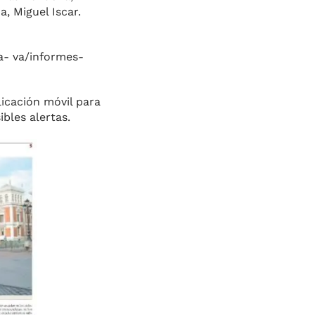
, Miguel Iscar.
a- va/informes-
licación móvil para
bles aler­tas.