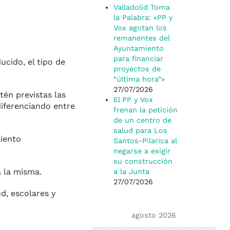
Valladolid Toma
la Palabra: «PP y
Vox agotan los
remanentes del
Ayuntamiento
para financiar
cido, el tipo de
proyectos de
“última hora”»
27/07/2026
stén previstas las
El PP y Vox
ife­renciando entre
frenan la petición
de un centro de
salud para Los
miento
Santos-Pilarica al
negarse a exigir
su construcción
a la misma.
a la Junta
27/07/2026
d, escolares y
agosto 2026