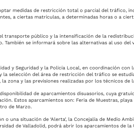
ptar medidas de res­tricción total o parcial del tráfi­co, i
tes, a ciertas matrículas, a determinadas horas o a ciert
transporte público y la intensificación de la redistribuc
. También se informará sobre las alterna­tivas al uso del 
idad y Seguridad y la Policía Local, en coordinación con l
y la selección del área de res­tricción del tráfico se estud
, la zona y las previsiones realizadas por los técnicos de
 disponibilidad de aparcamientos disuasorios, cuya gratui
ación. Estos aparcamientos son: Feria de Muestras, playa 
atro de Marzo.
ón o una situación de ‘Alerta’, la Concejalía de Medio Amb
rsidad de Valladolid, podrá abrir los apar­camientos de la