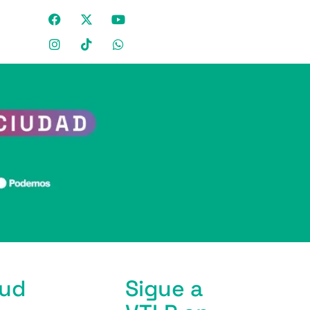
lud
Sigue a