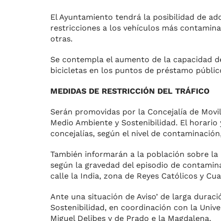
El Ayuntamiento tendrá la posi­bilidad de ado
restricciones a los vehículos más contaminan
otras.
Se contempla el aumento de la capacidad del 
bicicletas en los pun­tos de préstamo público
MEDIDAS DE RESTRICCIÓN DEL TRÁFICO
Serán promovidas por la Conce­jalía de Movil
Medio Am­biente y Sostenibilidad. El hora­rio 
concejalías, según el nivel de contaminación
También informarán a la pobla­ción sobre la
según la gravedad del episodio de conta­min
calle la India, zona de Reyes Católicos y Cu
Ante una situación de Aviso’ de larga duraci
Sostenibilidad, en co­ordinación con la Unive
Miguel Delibes y de Prado e la Magdalena.