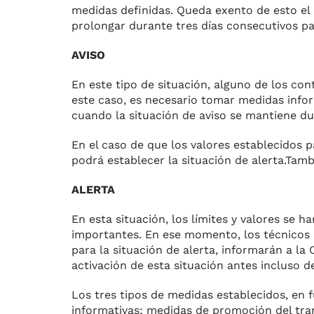
medidas defini­das. Queda exento de esto el
prolongar durante tres días consecutivos par
AVISO
En este tipo de situación, alguno de los con
este caso, es necesario tomar medidas infor­m
cuando la situación de aviso se mantiene du
En el caso de que los valores es­tablecidos 
podrá esta­blecer la situación de alerta.Tam
ALERTA
En esta situación, los límites y va­lores se 
importan­tes. En ese momento, los técnicos 
para la situación de aler­ta, informarán a l
acti­vación de esta situación antes incluso d
Los tres tipos de medidas esta­blecidos, en 
informativas; medi­das de promoción del tran