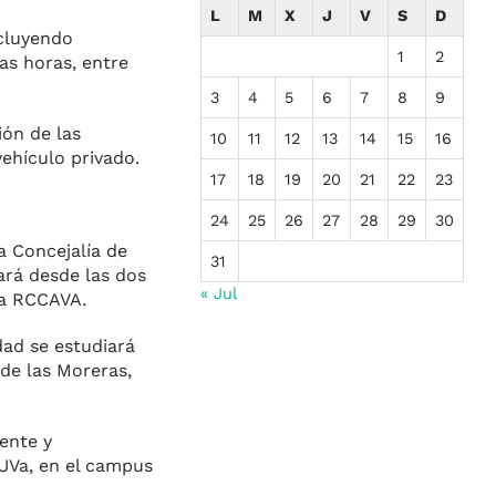
L
M
X
J
V
S
D
ncluyendo
1
2
as horas, entre
3
4
5
6
7
8
9
ión de las
10
11
12
13
14
15
16
vehículo privado.
17
18
19
20
21
22
23
24
25
26
27
28
29
30
a Concejalía de
31
iará desde las dos
« Jul
 la RCCAVA.
dad se estudiará
de las Moreras,
iente y
 UVa, en el cam­pus