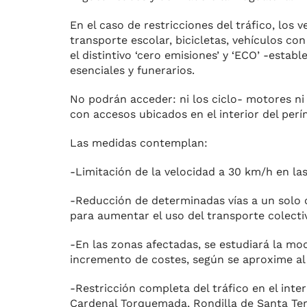
En el caso de restricciones del tráfico, los 
transporte escolar, bicicletas, vehículos co
el distintivo ‘cero emi­siones’ y ‘ECO’ -esta
esenciales y funerarios.
No podrán acceder: ni los ciclo- motores ni
con accesos ubicados en el interior del perí­
Las medidas contemplan:
-Limitación de la velocidad a 30 km/h en las
-Reducción de determinadas vías a un solo c
para au­mentar el uso del transporte co­lecti
-En las zonas afectadas, se es­tudiará la m
incremento de costes, según se aproxime al 
-Restricción completa del trá­fico en el inte
Cardenal Torquemada, Rondilla de Santa Ter