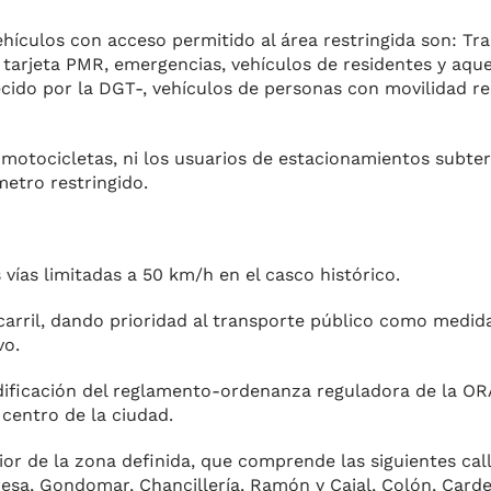
vehículos con acceso permitido al área restringida son: Tr
n tarjeta PMR, emergencias, vehí­culos de residentes y aq
blecido por la DGT-, vehículos de personas con movilidad re
 motocicletas, ni los usuarios de estacionamientos sub­te
metro restringido.
 vías limitadas a 50 km/h en el casco histórico.
arril, dando prio­ridad al transporte público como medid
vo.
odificación del regla­mento-ordenanza reguladora de la OR
cen­tro de la ciudad.
rior de la zona defi­nida, que comprende las siguien­tes cal
esa, Gondomar, Chancillería, Ramón y Cajal, Colón, Car­d