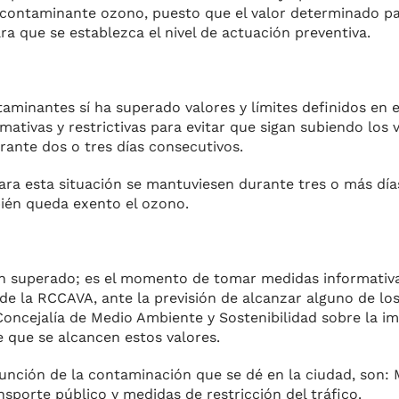
 con­taminante ozono, puesto que el valor determinado par
a que se establez­ca el nivel de actuación preven­tiva.
taminantes sí ha supe­rado valores y límites definidos en 
ativas y restrictivas para evitar que sigan subiendo los v
rante dos o tres días consecutivos.
para esta situación se mantuviesen durante tres o más día
­bién queda exento el ozono.
han superado; es el mo­mento de tomar medidas infor­mativa
de la RCCAVA, ante la previsión de alcanzar alguno de los
a Concejalía de Medio Ambiente y Sostenibilidad sobre la i
e que se alcancen estos va­lores.
función de la conta­minación que se dé en la ciudad, son:
sporte público y medidas de restricción del tráfico.