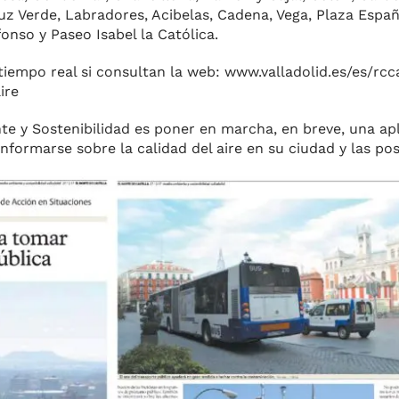
 Ver­de, Labradores, Acibelas, Cade­na, Vega, Plaza España
fonso y Paseo Isabel la Católica.
empo real si con­sultan la web: www.valladolid.es/es/rcc
ire
nte y Sostenibilidad es poner en marcha, en breve, una ap
formarse sobre la calidad del aire en su ciudad y las posi