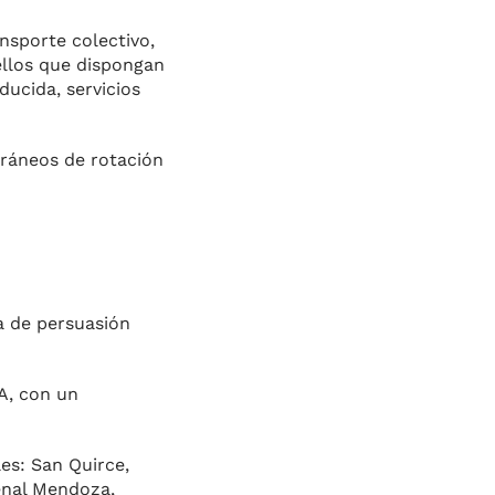
ansporte colectivo,
uellos que dispongan
ducida, servicios
rráneos de rotación
a de persuasión
A, con un
les: San Quirce,
enal Mendoza,