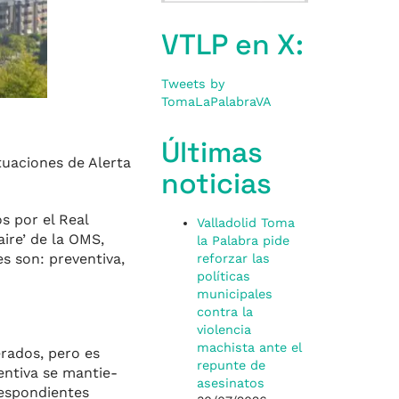
VTLP en X:
Tweets by
TomaLaPalabraVA
Últimas
tuaciones de Aler­ta
noticias
s por el Real
Valladolid Toma
aire’ de la OMS,
la Palabra pide
es son: preventiva,
reforzar las
políticas
municipales
contra la
violencia
machista ante el
erados, pero es
repunte de
entiva se mantie­
asesinatos
respondientes