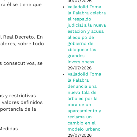
30/07/2026
a él se tie­ne que
Valladolid Toma
la Palabra celebra
el respaldo
judicial a la nueva
estación y acusa
el Real Decreto. En
al equipo de
alores, so­bre todo
gobierno de
«bloquear las
grandes
inversiones»
s consecutivos, se
29/07/2026
Valladolid Toma
la Palabra
denuncia una
nueva tala de
s y restrictivas
árboles por la
 valores definidos
obra de un
mportancia de la
aparcamiento y
reclama un
cambio en el
 Medidas
modelo urbano
29/07/2026