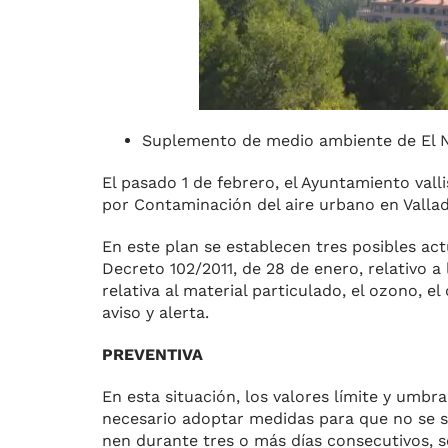
Suplemento de medio ambiente de El No
El pasado 1 de febre­ro, el Ayuntamiento vall
por Contaminación del aire ur­bano en Vallad
En este plan se establecen tres posibles act
Decreto 102/2011, de 28 de enero, relati­vo a 
relativa al material par­ticulado, el ozono, e
aviso y alerta.
PREVENTIVA
En esta situación, los valores lími­te y umbr
necesario adop­tar medidas para que no se su
nen durante tres o más días con­secutivos, s