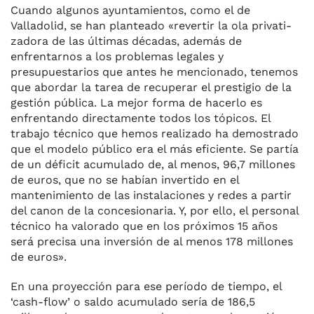
Cuando algunos ayuntamien­tos, como el de
Valladolid, se han planteado «revertir la ola privati-
zadora de las últimas décadas, ade­más de
enfrentarnos a los proble­mas legales y
presupuestarios que antes he mencionado, tenemos
que abordar la tarea de recuperar el prestigio de la
gestión pública. La mejor forma de hacerlo es
enfren­tando directamente todos los tó­picos. El
trabajo técnico que he­mos realizado ha demostrado
que el modelo público era el más efi­ciente. Se partía
de un déficit acu­mulado de, al menos, 96,7 millo­nes
de euros, que no se habían in­vertido en el
mantenimiento de las instalaciones y redes a partir
del canon de la concesionaria. Y, por ello, el personal
técnico ha va­lorado que en los próximos 15 años
será precisa una inversión de al menos 178 millones
de euros».
En una proyección para ese pe­ríodo de tiempo, el
‘cash-flow’ o saldo acumulado sería de 186,5