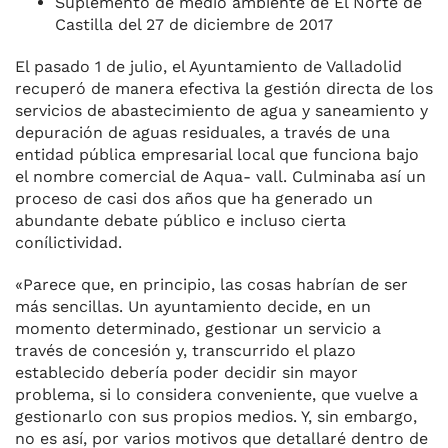
Suplemento de medio ambiente de El Norte de
Castilla del 27 de diciembre de 2017
El pasado 1 de julio, el Ayuntamiento de Valladolid
recu­peró de manera efectiva la gestión directa de los
servicios de abaste­cimiento de agua y saneamiento y
depuración de aguas residuales, a través de una
entidad pública empresarial local que funciona bajo
el nombre comercial de Aqua- vall. Culminaba así un
proceso de casi dos años que ha generado un
abundante debate público e inclu­so cierta
conílictividad.
«Parece que, en principio, las co­sas habrían de ser
más sencillas. Un ayuntamiento decide, en un
momento determinado, gestionar un servicio a
través de concesión y, transcurrido el plazo
estableci­do debería poder decidir sin ma­yor
problema, si lo considera con­veniente, que vuelve a
gestionar­lo con sus propios medios. Y, sin embargo,
no es así, por varios mo­tivos que detallaré dentro de