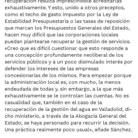
recupera­ción resulta imprescindible acre­ditarlas
exhaustivamente. Y esto, unido a otros preceptos,
como el techo de gasto impuesto por la Ley de
Estabilidad Presupuestaria o las tasas de reposición
que mar­can los Presupuestos Generales del Estado,
hacen muy difícil que las corporaciones locales
puedan plantearse recuperar la gestión de servicios.
«Creo que es difícil cues­tionar que esto responde a
una concepción profundamente neo­liberal de los
servicios públicos y a un poco disimulado interés por
defender los intereses de las em­presas
concesionarias de los mis­mos. Para empezar porque
la ad­ministración local es, con mucho, la menos
endeudada de todas y, sin embargo, a la que más
exhaus­tivamente se le controlan las cuen­tas. No es
casualidad que, también en el caso de la
recuperación de la gestión del agua en Valladolid, di­
cho ministerio, a través de la Abo­gacía General del
Estado, se haya personado para recurrir la decisión.
Una práctica realmente poco usual», añade Sánchez.