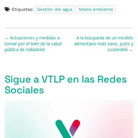
a
u
h
h
el
m
o
Etiquetas:
Gestión del agua
Medio Ambiente
c
e
re
at
e
ai
m
e
s
a
s
gr
l
p
b
k
d
A
a
ar
Navegación de entradas
← Actuaciones y medidas a
A la búsqueda de un modelo
o
y
s
p
m
ti
tomar por el bien de la salud
alimentario más sano, justo y
pública de Valladolid
sostenible →
o
p
r
k
Sigue a VTLP en las Redes
Sociales