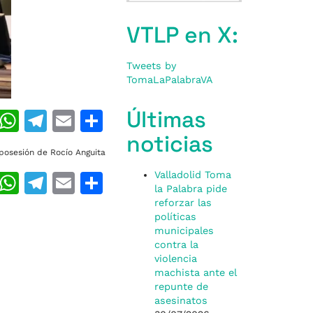
VTLP en X:
Tweets by
TomaLaPalabraVA
Últimas
T
W
T
E
C
noticias
h
h
el
m
o
posesión de Rocío Anguita
re
at
e
ai
m
Valladolid Toma
T
W
T
E
C
a
s
gr
l
p
la Palabra pide
h
h
el
m
o
reforzar las
d
A
a
ar
políticas
re
at
e
ai
m
s
p
m
ti
municipales
a
s
gr
l
p
contra la
p
r
violencia
d
A
a
ar
machista ante el
repunte de
s
p
m
ti
asesinatos