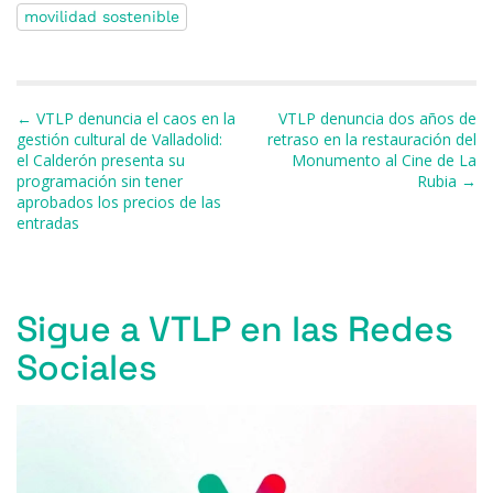
movilidad sostenible
e
s
a
s
gr
l
p
b
k
d
A
a
ar
o
y
s
p
m
ti
Navegación de entradas
← VTLP denuncia el caos en la
VTLP denuncia dos años de
o
p
r
gestión cultural de Valladolid:
retraso en la restauración del
el Calderón presenta su
Monumento al Cine de La
k
programación sin tener
Rubia →
aprobados los precios de las
entradas
Sigue a VTLP en las Redes
Sociales