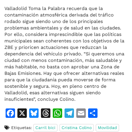
Valladolid Toma la Palabra recuerda que la
contaminación atmosférica derivada del tráfico
rodado sigue siendo uno de los principales
problemas ambientales y de salud en las ciudades.
Por ello, considera imprescindible que las políticas
municipales sean coherentes con los objetivos de la
ZBE y prioricen actuaciones que reduzcan la
dependencia del vehículo privado. “Si queremos una
ciudad con menos contaminación, más saludable y
más habitable, no basta con aprobar una Zona de
Bajas Emisiones. Hay que ofrecer alternativas reales
para que la ciudadanía pueda moverse de forma
sostenible y segura. Hoy, en pleno centro de
Valladolid, esas alternativas siguen siendo
insuficientes”, concluye Colino.
F
X
Bl
T
W
T
E
C
a
u
h
h
el
m
o
Etiquetas:
Carril bici
Cristina Colino
Movilidad
c
e
re
at
e
ai
m