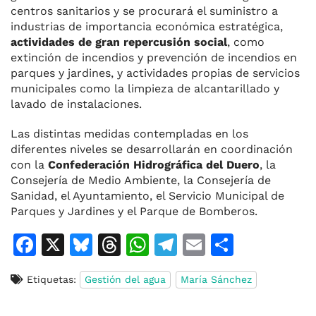
centros sanitarios y se procurará el suministro a
industrias de importancia económica estratégica,
actividades de gran repercusión social
, como
extinción de incendios y prevención de incendios en
parques y jardines, y actividades propias de servicios
municipales como la limpieza de alcantarillado y
lavado de instalaciones.
Las distintas medidas contempladas en los
diferentes niveles se desarrollarán en coordinación
con la
Confederación Hidrográfica del Duero
, la
Consejería de Medio Ambiente, la Consejería de
Sanidad, el Ayuntamiento, el Servicio Municipal de
Parques y Jardines y el Parque de Bomberos.
F
X
Bl
T
W
T
E
C
a
u
h
h
el
m
o
Etiquetas:
Gestión del agua
María Sánchez
c
e
re
at
e
ai
m
e
s
a
s
gr
l
p