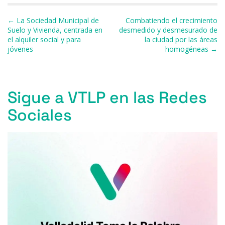
b
k
d
A
a
ar
Navegación de entradas
← La Sociedad Municipal de
Combatiendo el crecimiento
o
y
s
p
m
ti
Suelo y Vivienda, centrada en
desmedido y desmesurado de
el alquiler social y para
la ciudad por las áreas
o
p
r
jóvenes
homogéneas →
k
Sigue a VTLP en las Redes
Sociales