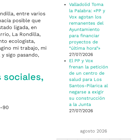
Valladolid Toma
la Palabra: «PP y
dilla, entre varios
Vox agotan los
hacía posible que
remanentes del
tado ligada, en
Ayuntamiento
rio, La Rondilla,
para financiar
nto ecologista,
proyectos de
gino mi trabajo, mi
“última hora”»
, y sigo pasando,
27/07/2026
El PP y Vox
frenan la petición
 sociales,
de un centro de
salud para Los
Santos-Pilarica al
negarse a exigir
su construcción
a la Junta
0-90
27/07/2026
agosto 2026