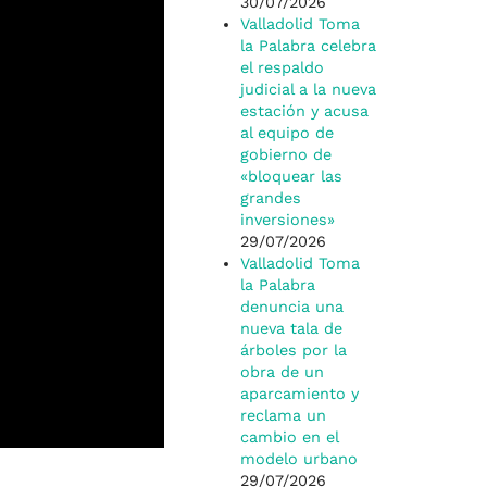
30/07/2026
Valladolid Toma
la Palabra celebra
el respaldo
judicial a la nueva
estación y acusa
al equipo de
gobierno de
«bloquear las
grandes
inversiones»
29/07/2026
Valladolid Toma
la Palabra
denuncia una
nueva tala de
árboles por la
obra de un
aparcamiento y
reclama un
cambio en el
modelo urbano
29/07/2026