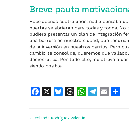
Breve pauta motivacion
Hace apenas cuatro años, nadie pensaba que
puertas se abrieran para todas y todos. No 
pudiera presentar un plan de integración fer
una barrera en nuestra ciudad, que tendría
de la inversión en nuestros barrios. Pero 
cambio se consolide, queremos que Valladoli
democrática. Por todo ello, me atrevo a dar
siendo posible.
F
X
Bl
T
W
T
E
C
a
u
h
h
el
m
o
c
e
re
at
e
ai
e
s
a
s
gr
l
p
Navegación de entradas
← Yolanda Rodríguez Valentín
b
k
d
A
a
a