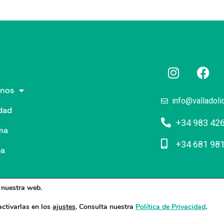
nos
info@valladoli
dad
+34 983 42
ma
+34 681 98
pa
n nuestra web.
ctivarlas en los
ajustes
. Consulta nuestra
Política de Privacidad
.
/
Poltica de Privacidad
/
Politica de Cookies