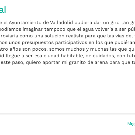
al
 el Ayuntamiento de Valladolid pudiera dar un giro tan g
podíamos imaginar tampoco que el agua volvería a ser púb
roviaria como una solución realista para que las vías del 
mos unos presupuestos participativos en los que pudiéram
cuatro años son pocos, somos muchos y muchas las que q
d llegue a ser esa ciudad habitable, de cuidados, con fu
 este paso, quiero aportar mi granito de arena para que t
m
Mig
r