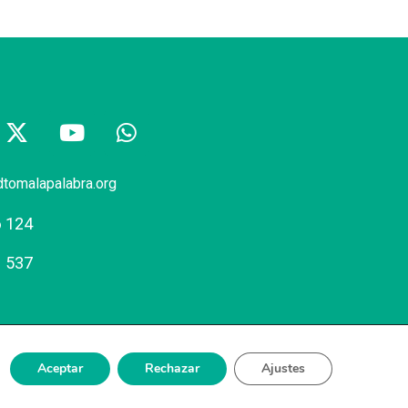
dtomalapalabra.org
6 124
1 537
Aceptar
Rechazar
Ajustes