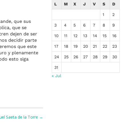
L
M
X
J
V
S
D
1
2
rande, que sus
3
4
5
6
7
8
9
lica, que se
tren dejen de ser
10
11
12
13
14
15
16
os decidir parte
ueremos que este
17
18
19
20
21
22
23
turo y plenamente
24
25
26
27
28
29
30
odo esto siga
31
« Jul
uel Saeta de la Torre →