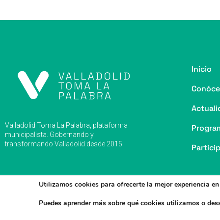
o
y
s
p
m
ti
o
p
r
k
Inicio
Conóce
Actuali
Valladolid Toma La Palabra, plataforma
Progra
municipalista. Gobernando y
transformando Valladolid desde 2015.
Partici
Utilizamos cookies para ofrecerte la mejor experiencia e
Puedes aprender más sobre qué cookies utilizamos o desa
Valladolid Toma la Palabra © 2026
Aviso legal