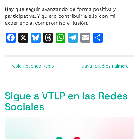
Hay que seguir avanzando de forma positiva y
participativa. Y quiero contribuir a ello con mi
experiencia, compromiso e ilusión.
F
X
Bl
T
W
T
E
C
a
u
h
h
el
m
o
c
e
re
at
e
ai
m
e
s
a
s
gr
l
p
Navegación de entradas
← Pablo Redondo Rubio
María Ruipérez Palmero →
b
k
d
A
a
ar
o
y
s
p
m
ti
Sigue a VTLP en las Redes
o
p
r
Sociales
k