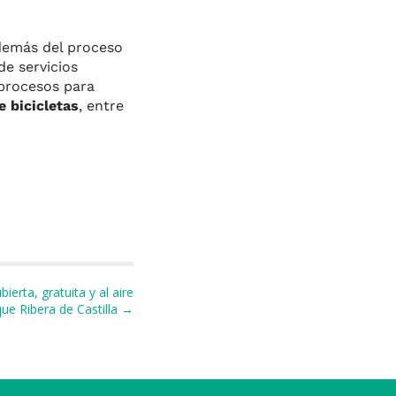
demás del proceso
de servicios
 procesos para
e bicicletas
, entre
ierta, gratuita y al aire
rque Ribera de Castilla →