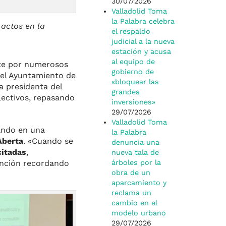
30/07/2026
Valladolid Toma
la Palabra celebra
actos en la
el respaldo
judicial a la nueva
.
estación y acusa
al equipo de
nte por numerosos
gobierno de
del Ayuntamiento de
«bloquear las
a presidenta del
grandes
lectivos, repasando
inversiones»
29/07/2026
Valladolid Toma
pando en una
la Palabra
Aberta
. «Cuando se
denuncia una
citadas
,
nueva tala de
árboles por la
ención recordando
obra de un
aparcamiento y
reclama un
cambio en el
modelo urbano
29/07/2026