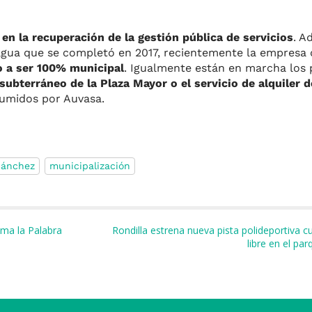
 en la recuperación de la gestión pública de servicios
. A
l agua que se completó en 2017, recientemente la empresa 
 a ser 100% municipal
. Igualmente están en marcha los
ubterráneo de la Plaza Mayor o el servicio de alquiler d
sumidos por Auvasa.
Sánchez
municipalización
m
r
oma la Palabra
Rondilla estrena nueva pista polideportiva cub
libre en el pa