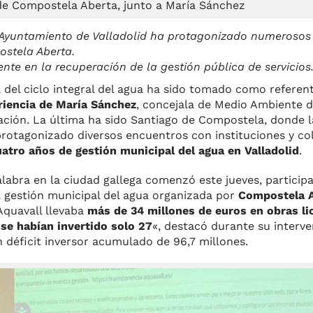
de Compostela Aberta, junto a María Sánchez
Ayuntamiento de Valladolid ha protagonizado numerosos 
stela Aberta.
ente en la recuperación de la gestión pública de servicios
a del ciclo integral del agua ha sido tomado como refere
riencia de María Sánchez
, concejala de Medio Ambiente 
zación. La última ha sido Santiago de Compostela, donde l
protagonizado diversos encuentros con instituciones y co
atro años de gestión municipal del agua en Valladolid
.
Palabra en la ciudad gallega comenzó este jueves, partici
a gestión municipal del agua organizada por
Compostela 
Aquavall llevaba
más de 34 millones de euros en obras li
 se habían invertido solo 27
«, destacó durante su interv
un déficit inversor acumulado de 96,7 millones.