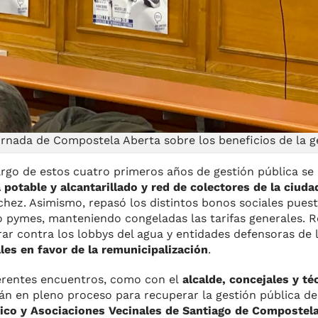
ornada de Compostela Aberta sobre los beneficios de la g
largo de estos cuatro primeros años de gestión pública se
potable y alcantarillado y red de colectores de la ciuda
chez. Asimismo, repasó los distintos bonos sociales pue
o pymes, manteniendo congeladas las tarifas generales. R
rar contra los lobbys del agua y entidades defensoras de l
ales en favor de la remunicipalización
.
ferentes encuentros, como con el
alcalde, concejales y té
tán en pleno proceso para recuperar la gestión pública de
vico y Asociaciones Vecinales de Santiago de Compostel