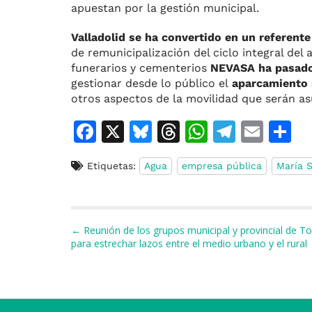
apuestan por la gestión municipal.
Valladolid se ha convertido en un referente
de remunicipalización del ciclo integral de
funerarios y cementerios
NEVASA ha pasado
gestionar desde lo público el
aparcamiento s
otros aspectos de la movilidad que serán a
F
X
Bl
T
W
T
E
C
a
u
h
h
el
m
o
Etiquetas:
Agua
empresa pública
María 
c
e
re
at
e
ai
e
s
a
s
gr
l
p
b
k
d
A
a
a
Navegación de entradas
← Reunión de los grupos municipal y provincial de T
o
y
s
p
m
ti
para estrechar lazos entre el medio urbano y el rural
o
p
r
k