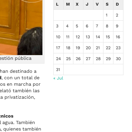
L
M
X
J
V
S
D
1
2
3
4
5
6
7
8
9
10
11
12
13
14
15
16
17
18
19
20
21
22
23
estión pública
24
25
26
27
28
29
30
31
 han destinado a
d
, con un total de
« Jul
stos en marcha por
elató también las
a privatización,
cnicos
l agua. También
a
, quienes también