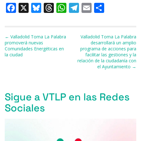
F
X
Bl
T
W
T
E
C
a
u
h
h
el
m
o
c
e
re
at
e
ai
m
e
s
a
s
gr
l
p
Navegación de entradas
← Valladolid Toma La Palabra
Valladolid Toma La Palabra
promoverá nuevas
desarrollará un amplio
b
k
d
A
a
ar
Comunidades Energéticas en
programa de acciones para
la ciudad
facilitar las gestiones y la
o
y
s
p
m
ti
relación de la ciudadanía con
o
p
r
el Ayuntamiento →
k
Sigue a VTLP en las Redes
Sociales