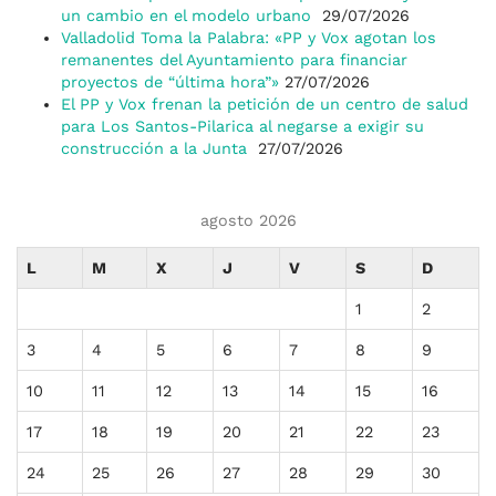
un cambio en el modelo urbano
29/07/2026
Valladolid Toma la Palabra: «PP y Vox agotan los
remanentes del Ayuntamiento para financiar
proyectos de “última hora”»
27/07/2026
El PP y Vox frenan la petición de un centro de salud
para Los Santos-Pilarica al negarse a exigir su
construcción a la Junta
27/07/2026
agosto 2026
L
M
X
J
V
S
D
1
2
3
4
5
6
7
8
9
10
11
12
13
14
15
16
17
18
19
20
21
22
23
24
25
26
27
28
29
30