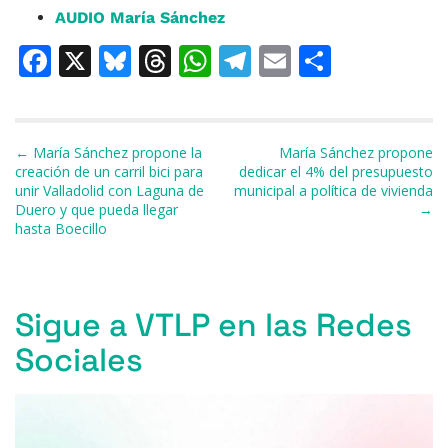
AUDIO María Sánchez
F
X
Bl
T
W
T
E
C
a
u
h
h
el
m
o
c
e
re
at
e
ai
m
e
s
a
s
gr
l
p
Navegación de entradas
← María Sánchez propone la
María Sánchez propone
creación de un carril bici para
dedicar el 4% del presupuesto
b
k
d
A
a
ar
unir Valladolid con Laguna de
municipal a política de vivienda
Duero y que pueda llegar
→
o
y
s
p
m
ti
hasta Boecillo
o
p
r
k
Sigue a VTLP en las Redes
Sociales