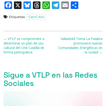
F
X
Bl
T
W
T
E
C
a
u
h
h
el
m
o
Etiquetas:
Carril bici
c
e
re
at
e
ai
m
e
s
a
s
gr
l
p
b
k
d
A
a
ar
Navegación de entradas
← VTLP se compromete a
Valladolid Toma La Palabra
o
y
s
p
m
ti
determinar un plan de uso
promoverá nuevas
cultural del Cine Castilla de
Comunidades Energéticas en
o
p
r
forma participativa
la ciudad →
k
Sigue a VTLP en las Redes
Sociales