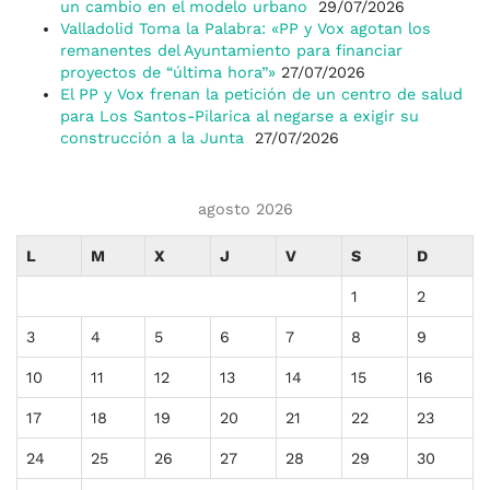
un cambio en el modelo urbano
29/07/2026
Valladolid Toma la Palabra: «PP y Vox agotan los
remanentes del Ayuntamiento para financiar
proyectos de “última hora”»
27/07/2026
El PP y Vox frenan la petición de un centro de salud
para Los Santos-Pilarica al negarse a exigir su
construcción a la Junta
27/07/2026
agosto 2026
L
M
X
J
V
S
D
1
2
3
4
5
6
7
8
9
10
11
12
13
14
15
16
17
18
19
20
21
22
23
24
25
26
27
28
29
30