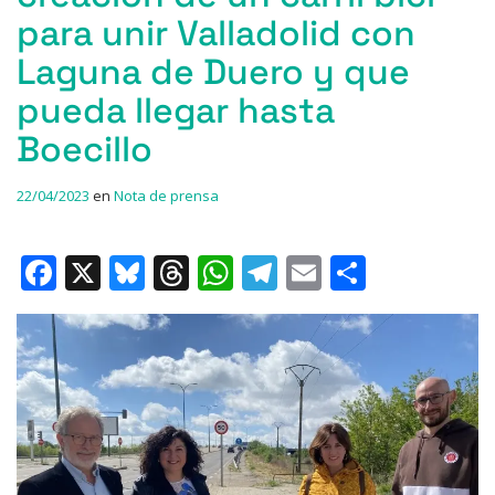
para unir Valladolid con
Laguna de Duero y que
pueda llegar hasta
Boecillo
22/04/2023
en
Nota de prensa
F
X
Bl
T
W
T
E
C
a
u
h
h
el
m
o
c
e
re
at
e
ai
m
e
s
a
s
gr
l
p
b
k
d
A
a
ar
o
y
s
p
m
ti
o
p
r