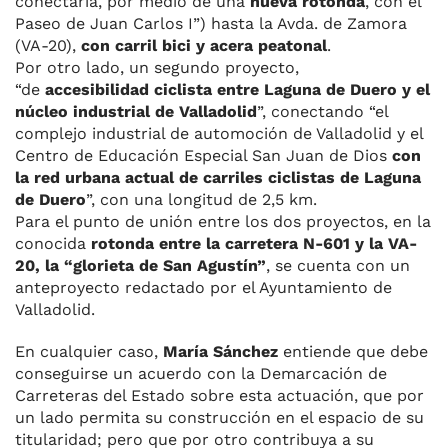
conectaría, por medio de una
nueva rotonda
, con el
Paseo de Juan Carlos I”) hasta la Avda. de Zamora
(VA-20),
con carril bici y acera peatonal
.
Por otro lado, un segundo proyecto,
“de
accesibilidad ciclista entre Laguna de Duero y el
núcleo industrial de Valladolid
”, conectando “el
complejo industrial de automoción de Valladolid y el
Centro de Educación Especial San Juan de Dios
con
la red urbana actual de carriles ciclistas de Laguna
de Duero
”, con una longitud de 2,5 km.
Para el punto de unión entre los dos proyectos, en la
conocida
rotonda entre la carretera N-601 y la VA-
20, la “glorieta de San Agustín”
, se cuenta con un
anteproyecto redactado por el Ayuntamiento de
Valladolid.
En cualquier caso,
María Sánchez
entiende que debe
conseguirse un acuerdo con la Demarcación de
Carreteras del Estado sobre esta actuación, que por
un lado permita su construcción en el espacio de su
titularidad; pero que por otro contribuya a su