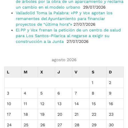
de árboles por la obra de un aparcamiento y reclama
un cambio en el modelo urbano
29/07/2026
Valladolid Toma la Palabra: «PP y Vox agotan los
remanentes del Ayuntamiento para financiar
proyectos de “última hora”»
27/07/2026
El PP y Vox frenan la petición de un centro de salud
para Los Santos-Pilarica al negarse a exigir su
construcción a la Junta
27/07/2026
agosto 2026
L
M
X
J
V
S
D
1
2
3
4
5
6
7
8
9
10
11
12
13
14
15
16
17
18
19
20
21
22
23
24
25
26
27
28
29
30