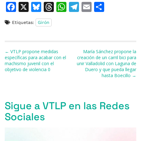
F
X
Bl
T
W
T
E
C
a
u
h
h
el
m
o
Etiquetas:
Girón
c
e
re
at
e
ai
m
e
s
a
s
gr
l
p
b
k
d
A
a
ar
Navegación de entradas
← VTLP propone medidas
María Sánchez propone la
o
y
s
p
m
ti
específicas para acabar con el
creación de un carril bici para
machismo juvenil con el
unir Valladolid con Laguna de
o
p
r
objetivo de violencia 0
Duero y que pueda llegar
k
hasta Boecillo →
Sigue a VTLP en las Redes
Sociales