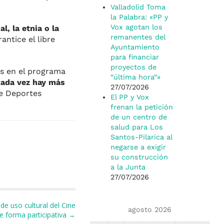
Valladolid Toma
la Palabra: «PP y
Vox agotan los
l, la etnia o la
remanentes del
antice el libre
Ayuntamiento
para financiar
proyectos de
os en el programa
“última hora”»
cada vez hay más
27/07/2026
de Deportes
El PP y Vox
frenan la petición
de un centro de
salud para Los
Santos-Pilarica al
negarse a exigir
su construcción
a la Junta
27/07/2026
e uso cultural del Cine
agosto 2026
de forma participativa →