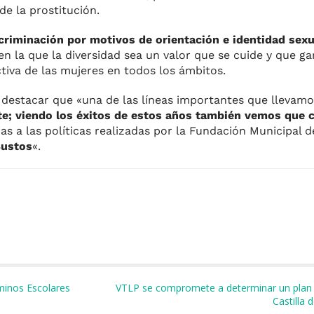
de la prostitución.
scriminación por motivos de orientación e identidad sexua
n la que la diversidad sea un valor que se cuide y que gar
ctiva de las mujeres en todos los ámbitos.
 destacar que «una de las líneas importantes que llevam
e; viendo los éxitos de estos años también vemos que 
as a las políticas realizadas por la Fundación Municipal 
Bustos
«.
m
minos Escolares
VTLP se compromete a determinar un plan d
Castilla 
r