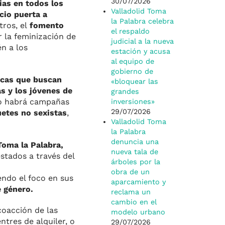
30/07/2026
ias en todos los
Valladolid Toma
cio puerta a
la Palabra celebra
tros, el
fomento
el respaldo
 la feminización de
judicial a la nueva
n a los
estación y acusa
al equipo de
gobierno de
icas que buscan
«bloquear las
s y los jóvenes de
grandes
lo habrá campañas
inversiones»
29/07/2026
uetes no sexistas
,
Valladolid Toma
la Palabra
denuncia una
 Toma la Palabra,
nueva tala de
estados a través del
árboles por la
obra de un
endo el foco en sus
aparcamiento y
e género.
reclama un
cambio en el
 coacción de las
modelo urbano
tres de alquiler, o
29/07/2026