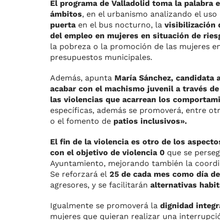
El programa de Valladolid toma la palabra 
ámbitos
, en el urbanismo analizando el uso 
puerta
en el bus nocturno, la
visibilización
del empleo en mujeres en situación de riesg
la pobreza o la promoción de las mujeres en
presupuestos municipales.
Además, apunta
María Sánchez, candidata 
acabar con el machismo juvenil a través de
las violencias que acarrean los comportam
específicas, además se promoverá, entre otr
o el fomento de
patios inclusivos».
El fin de la violencia es otro de los aspect
con el objetivo de violencia 0
que se persegu
Ayuntamiento, mejorando también la coordin
Se reforzará el
25 de cada mes como día de 
agresores, y se facilitarán
alternativas habi
Igualmente se promoverá la
dignidad integ
mujeres que quieran realizar una interrupció