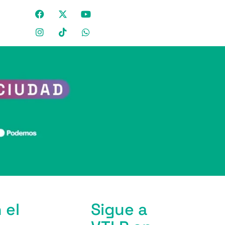
 el
Sigue a