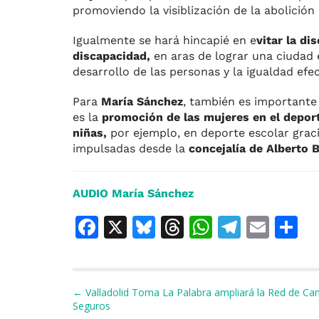
promoviendo la visiblización de la abolición 
Igualmente se hará hincapié en e
vitar la di
discapacidad,
en aras de lograr una ciudad e
desarrollo de las personas y la igualdad efe
Para
María Sánchez
, también es importante
es la
promoción de las mujeres en el deport
niñas,
por ejemplo, en deporte escolar graci
impulsadas desde
la
concejalía de Alberto 
AUDIO María Sánchez
F
X
Bl
T
W
T
E
C
a
u
h
h
el
m
o
c
e
re
at
e
ai
e
s
a
s
gr
l
p
Navegación de entradas
← Valladolid Toma La Palabra ampliará la Red de Ca
Seguros
b
k
d
A
a
a