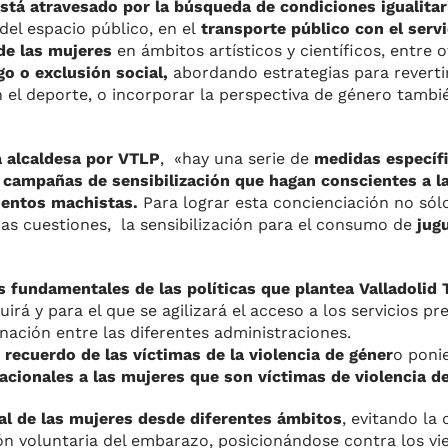
está atravesado por la búsqueda de condiciones igualitar
del espacio público, en el
transporte público con el servi
 de las mujeres
en ámbitos artísticos y científicos, entre o
o o exclusión social,
abordando estrategias para revertir
 el deporte, o incorporar la perspectiva de género tambié
a alcaldesa por VTLP
, «hay una serie de
medidas específ
 campañas de sensibilización que hagan conscientes a la
ientos machistas.
Para lograr esta concienciación no só
as cuestiones, la sensibilización para el consumo de
jug
os fundamentales de las políticas que plantea Valladolid
irá y para el que se agilizará el acceso a los servicios pr
ación entre las diferentes administraciones.
recuerdo de las víctimas de la violencia de géner
o poni
tacionales a las mujeres que son víctimas de violencia d
ral de las mujeres desde diferentes ámbitos
, evitando la
n voluntaria del embarazo, posicionándose contra los vien