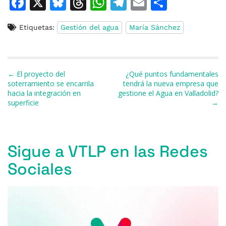
F
X
Bl
T
W
T
E
C
a
u
h
h
el
m
o
Etiquetas:
Gestión del agua
María Sánchez
c
e
re
at
e
ai
m
e
s
a
s
gr
l
p
b
k
d
A
a
ar
Navegación de entradas
← El proyecto del
¿Qué puntos fundamentales
o
y
s
p
m
ti
soterramiento se encarrila
tendrá la nueva empresa que
hacia la integración en
gestione el Agua en Valladolid?
o
p
r
superficie
→
k
Sigue a VTLP en las Redes
Sociales