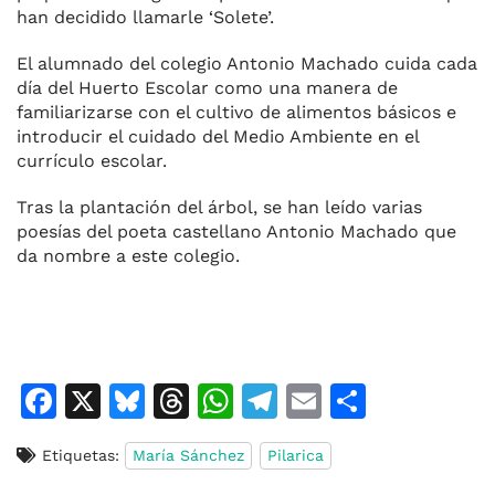
han decidido llamarle ‘Solete’.
El alumnado del colegio Antonio Machado cuida cada
día del Huerto Escolar como una manera de
familiarizarse con el cultivo de alimentos básicos e
introducir el cuidado del Medio Ambiente en el
currículo escolar.
Tras la plantación del árbol, se han leído varias
poesías del poeta castellano Antonio Machado que
da nombre a este colegio.
F
X
Bl
T
W
T
E
C
a
u
h
h
el
m
o
Etiquetas:
María Sánchez
Pilarica
c
e
re
at
e
ai
m