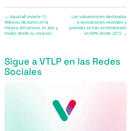
e
s
a
s
gr
l
p
b
k
d
A
a
ar
Navegación de entradas
← AquaVall invierte 15
Las subvenciones destinadas
o
y
s
p
m
ti
Millones de euros en la
a asociaciones vecinales y
mejora del servicio en año y
juveniles se han incrementado
o
p
r
medio desde su creación
un 60% desde 2015 →
k
Sigue a VTLP en las Redes
Sociales