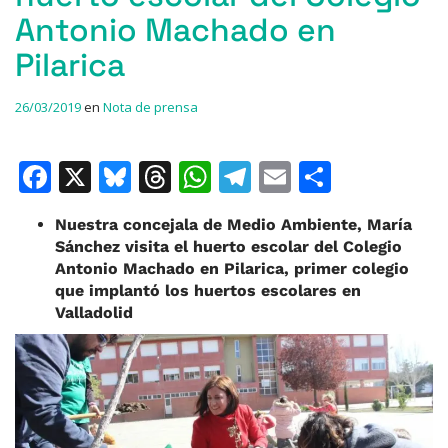
Antonio Machado en
Pilarica
26/03/2019
en
Nota de prensa
F
X
Bl
T
W
T
E
C
a
u
h
h
el
m
o
Nuestra concejala de Medio Ambiente, María
c
e
re
at
e
ai
m
Sánchez visita el huerto escolar del Colegio
e
s
a
s
gr
l
p
Antonio Machado en Pilarica, primer colegio
que implantó los huertos escolares en
b
k
d
A
a
ar
Valladolid
o
y
s
p
m
ti
o
p
r
k