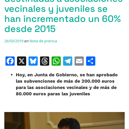
vecinales y juveniles se
han incrementado un 60%
desde 2015
26/03/2019
en
Nota de prensa
F
X
Bl
T
W
T
E
C
a
u
h
h
el
m
o
Hoy, en Junta de Gobierno, se han aprobado
c
e
re
at
e
ai
m
las subvenciones de más de 200.000 euros
e
s
a
s
gr
l
p
para las asociaciones vecinales y de más de
80.000 euros paras las juveniles
b
k
d
A
a
ar
o
y
s
p
m
ti
o
p
r
k