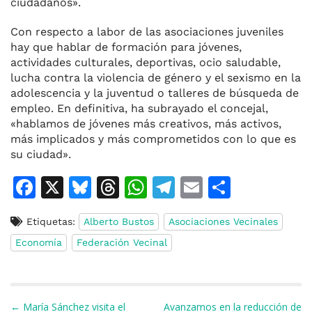
ciudadanos».
Con respecto a labor de las asociaciones juveniles
hay que hablar de formación para jóvenes,
actividades culturales, deportivas, ocio saludable,
lucha contra la violencia de género y el sexismo en la
adolescencia y la juventud o talleres de búsqueda de
empleo. En definitiva, ha subrayado el concejal,
«hablamos de jóvenes más creativos, más activos,
más implicados y más comprometidos con lo que es
su ciudad».
F
X
Bl
T
W
T
E
C
a
u
h
h
el
m
o
Etiquetas:
Alberto Bustos
Asociaciones Vecinales
c
e
re
at
e
ai
m
Economía
Federación Vecinal
e
s
a
s
gr
l
p
b
k
d
A
a
ar
o
y
s
p
m
ti
Navegación de entradas
← María Sánchez visita el
Avanzamos en la reducción de