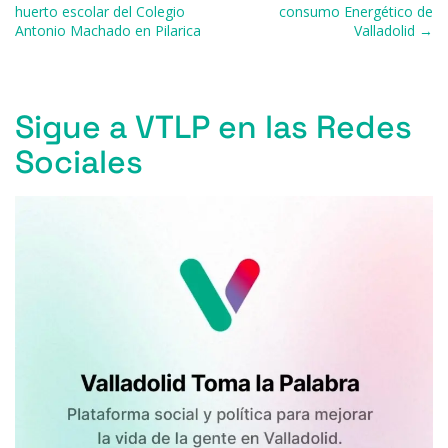
o
p
r
huerto escolar del Colegio
consumo Energético de
Antonio Machado en Pilarica
Valladolid →
k
Sigue a VTLP en las Redes
Sociales