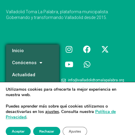
Valladolid Toma La Palabra, plataforma municipalista.
Gobernando y transformando Valladolid desde 2015.
Inicio
Conócenos
Actualidad
info@valladolidtomalapalabra.org
Programa
Utilizamos cookies para ofrecerte la mejor experiencia en
+34 983 426 124
nuestra web.
Participa
+34 681 981 537
Puedes aprender más sobre qué cookies utilizamos o
desactivarlas en los
ajustes
. Consulta nuestra
Política de
Privacidad
.
Valladolid Toma la Palabra © 2026
Aceptar
Rechazar
Ajustes
Aviso legal
/
Poltica de Privacidad
/
Politica de Cookies