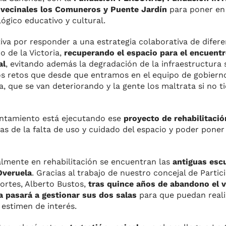
s vecinales los Comuneros y Puente Jardín
para poner e
lógico educativo y cultural.
tiva por responder a una estrategia colaborativa de difer
o de la Victoria,
recuperando el espacio para el encuentro
al
, evitando además la degradación de la infraestructura 
 los retos que desde que entramos en el equipo de gobier
, que se van deteriorando y la gente los maltrata si no t
yuntamiento está ejecutando ese
proyecto de rehabilitació
adas de la falta de uso y cuidado del espacio y poder pone
almente en rehabilitación se encuentran las
antiguas escu
Overuela
. Gracias al trabajo de nuestro concejal de Parti
ortes, Alberto Bustos,
tras quince años de abandono el v
a pasará a gestionar sus dos salas
para que puedan realiz
 estimen de interés.