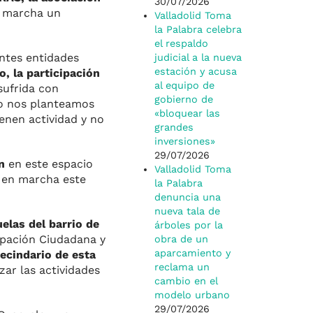
30/07/2026
n marcha un
Valladolid Toma
la Palabra celebra
el respaldo
entes entidades
judicial a la nueva
estación y acusa
, la participación
al equipo de
sufrida con
gobierno de
no nos planteamos
«bloquear las
ienen actividad y no
grandes
inversiones»
29/07/2026
n
en este espacio
Valladolid Toma
r en marcha este
la Palabra
denuncia una
nueva tala de
elas del barrio de
árboles por la
cipación Ciudadana y
obra de un
aparcamiento y
ecindario de esta
reclama un
ar las actividades
cambio en el
modelo urbano
29/07/2026