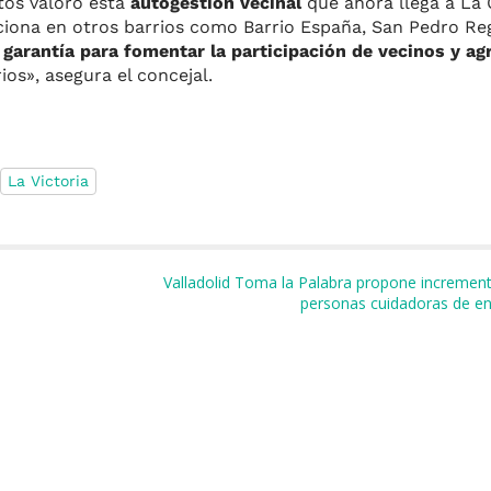
tos valoró esta
autogestión vecinal
que ahora llega a La 
ciona en otros barrios como Barrio España, San Pedro Reg
a
garantía para fomentar la participación de vecinos y a
ios», asegura el concejal.
La Victoria
m
r
Valladolid Toma la Palabra propone incrementa
personas cuidadoras de en