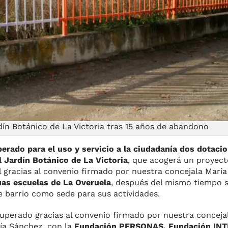
dín Botánico de La Victoria tras 15 años de abandono
erado para el uso y servicio a la ciudadanía dos dotacio
l Jardín Botánico de La Victoria
, que acogerá un proyect
ral gracias al convenio firmado por nuestra concejala Mar
uas escuelas de La Overuela
, después del mismo tiempo s
e barrio como sede para sus actividades.
ecuperado gracias al convenio firmado por nuestra conceja
ía Sánchez, con la
Fundación PERSONAS, Fundación INTR