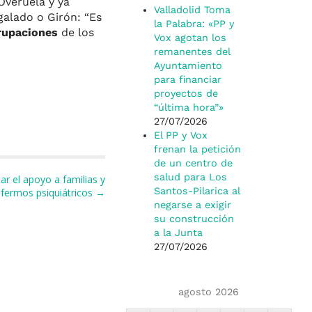
Overuela y ya
Valladolid Toma
alado o Girón: “Es
la Palabra: «PP y
grupaciones
de los
Vox agotan los
remanentes del
Ayuntamiento
para financiar
proyectos de
“última hora”»
27/07/2026
El PP y Vox
frenan la petición
de un centro de
salud para Los
r el apoyo a familias y
Santos-Pilarica al
fermos psiquiátricos →
negarse a exigir
su construcción
a la Junta
27/07/2026
agosto 2026