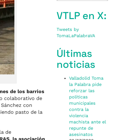
VTLP en X:
Tweets by
TomaLaPalabraVA
Últimas
noticias
Valladolid Toma
la Palabra pide
reforzar las
nes de los barrios
políticas
o colaborativo de
municipales
ía Sánchez con
contra la
iendo pasto de la
violencia
machista ante el
repunte de
la de
asesinatos
AS, la asociación