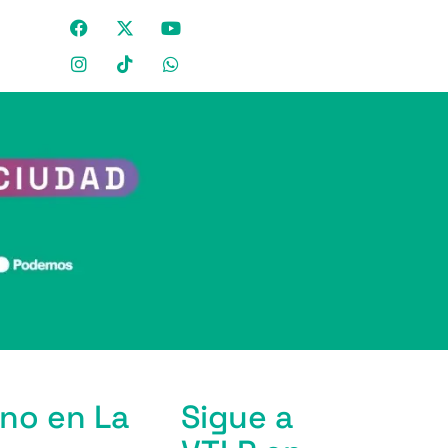
no en La
Sigue a