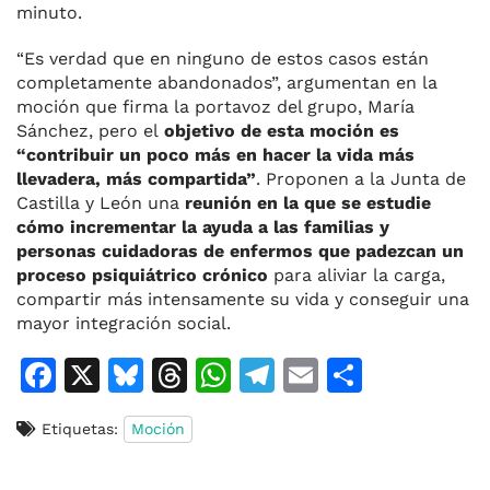
minuto.
“Es verdad que en ninguno de estos casos están
completamente abandonados”, argumentan en la
moción que firma la portavoz del grupo, María
Sánchez, pero el
objetivo de esta moción es
“contribuir un poco más en hacer la vida más
llevadera, más compartida”
. Proponen a la Junta de
Castilla y León una
reunión en la que se estudie
cómo incrementar la ayuda a las familias y
personas cuidadoras de enfermos que padezcan un
proceso psiquiátrico crónico
para aliviar la carga,
compartir más intensamente su vida y conseguir una
mayor integración social.
F
X
Bl
T
W
T
E
C
a
u
h
h
el
m
o
Etiquetas:
Moción
c
e
re
at
e
ai
m
e
s
a
s
gr
l
p