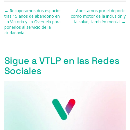
b
k
d
A
a
ar
Navegación de entradas
← Recuperamos dos espacios
Apostamos por el deporte
o
y
s
p
m
ti
tras 15 años de abandono en
como motor de la inclusión y
La Victoria y La Overuela para
la salud, también mental →
o
p
r
ponerlos al servicio de la
k
ciudadanía
Sigue a VTLP en las Redes
Sociales