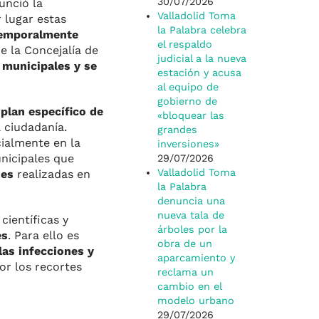
30/07/2026
unció la
Valladolid Toma
 lugar estas
la Palabra celebra
emporalmente
el respaldo
e la Concejalía de
judicial a la nueva
 municipales y se
estación y acusa
al equipo de
gobierno de
l
plan específico de
«bloquear las
a ciudadanía.
grandes
cialmente en la
inversiones»
unicipales que
29/07/2026
Valladolid Toma
nes
realizadas en
la Palabra
denuncia una
nueva tala de
científicas y
árboles por la
es
. Para ello es
obra de un
las infecciones y
aparcamiento y
or los recortes
reclama un
cambio en el
modelo urbano
29/07/2026