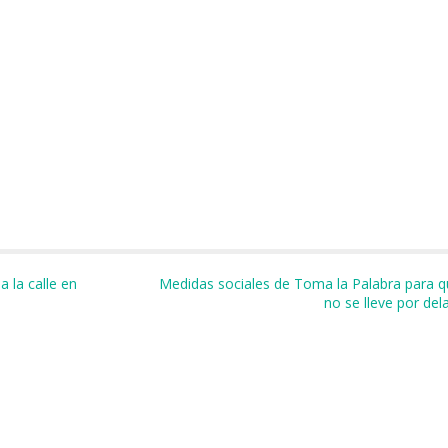
m
r
 la calle en
Medidas sociales de Toma la Palabra para qu
no se lleve por de