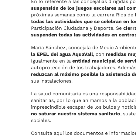
En lo referente a las concejalías dirigidas 
suspensión de los juegos escolares así co
próximas semanas como la carrera Ríos de L
todas las actividades que se celebran en l
Participación Ciudadana y Deporte. Se
cierr
suspenden todas las actividades en centro
María Sánchez, concejala de Medio Ambiente
la EPEL del agua AquaVall
, con
medidas muy
Igualmente en la
entidad municipal de serv
autoprotección de los trabajadores. Además, 
reduzcan al máximo posible la asistencia d
sus instalaciones.
La salud comunitaria es una responsabilidad 
sanitarias, por lo que animamos a la poblac
imprescindible escapar de los bulos y noticia
no saturar nuestro sistema sanitario
, sust
sociales.
Consulta aquí los documentos e informacion