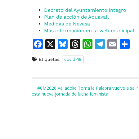
Decreto del Ayuntamiento íntegro
Plan de acción de Aquavall
Medidas de Nevasa
Más información en la web municipal
F
X
Bl
T
W
T
E
C
a
u
h
h
el
m
o
Etiquetas:
covid-19
c
e
re
at
e
ai
e
s
a
s
gr
l
p
b
k
d
A
a
a
Navegación de entradas
← #8M2020 Valladolid Toma la Palabra vuelve a salir a
o
y
s
p
m
ti
esta nueva jornada de lucha feminista
o
p
r
k