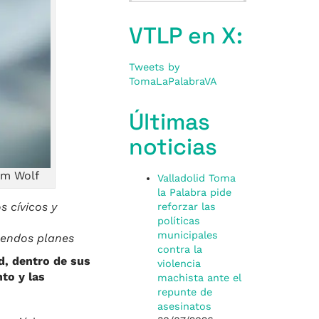
VTLP en X:
Tweets by
TomaLaPalabraVA
Últimas
noticias
om Wolf
Valladolid Toma
la Palabra pide
s cívicos y
reforzar las
políticas
municipales
sendos planes
contra la
d, dentro de sus
violencia
to y las
machista ante el
repunte de
asesinatos