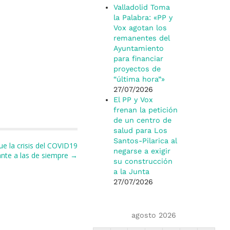
Valladolid Toma
la Palabra: «PP y
Vox agotan los
remanentes del
Ayuntamiento
para financiar
proyectos de
“última hora”»
27/07/2026
El PP y Vox
frenan la petición
de un centro de
salud para Los
Santos-Pilarica al
e la crisis del COVID19
negarse a exigir
lante a las de siempre →
su construcción
a la Junta
27/07/2026
agosto 2026