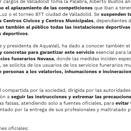
por cargos de Valladolid Toma la Palabra, Alberto Bustos an
mo el aplazamiento de las competiciones
que iban a tener
uz o el torneo BTT ciudad de Valladolid. Se
suspenden t
os Centros Cívicos y Centros Municipales
, dependientes d
an también al público todas las instalaciones deportivas
s deportivos
.
 y presidenta de AquaVall, ha dado a conocer también e
 concretas para garantizar este servicio
esencial para l
icios funerarios Nevasa
, donde las medidas inciden espe
se solicita de los usuarios de los servicios funerarios m
e personas a los velatorios, inhumaciones e incineracio
compartida por la sociedad, dirigida por las autoridades 
ión a
seguir las instrucciones y extremar las precaucion
s falsas, atendiendo solo a fuentes oficiales, para
evitar 
entado por la entrega de sus profesionales y maltratado p
es oficiales: