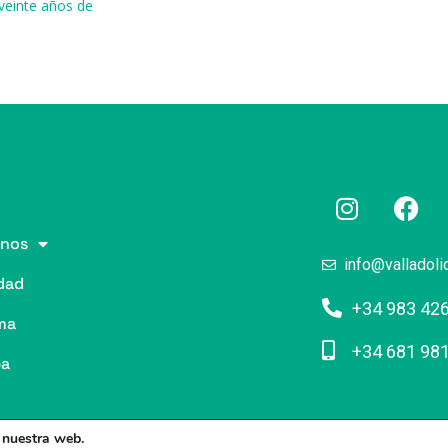
 veinte años de
nos
info@valladoli
dad
+34 983 42
ma
+34 681 98
pa
n nuestra web.