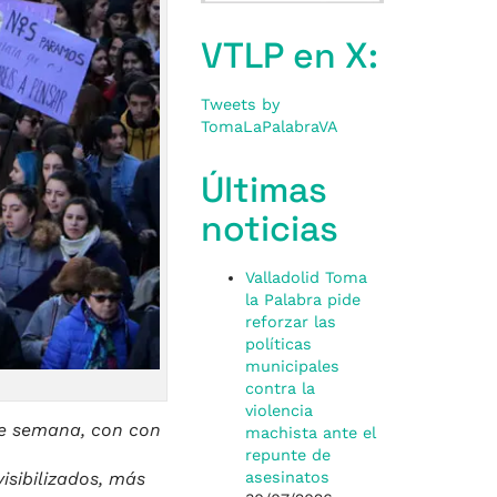
VTLP en X:
Tweets by
TomaLaPalabraVA
Últimas
noticias
Valladolid Toma
la Palabra pide
reforzar las
políticas
municipales
contra la
violencia
 de semana, con con
machista ante el
repunte de
visibilizados, más
asesinatos