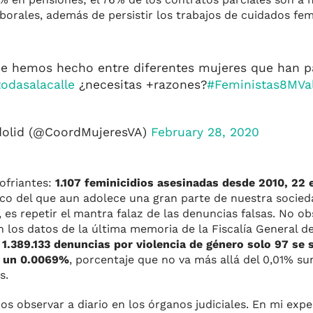
orales, además de persistir los trabajos de cuidados fem
e hemos hecho entre diferentes mujeres que han p
todasalacalle
¿necesitas +razones?
#Feministas8MVal
dolid (@CoordMujeresVA)
February 28, 2020
lofriantes:
1.107 feminicidios asesinadas desde 2010, 22 
o del que aun adolece una gran parte de nuestra socied
s repetir el mantra falaz de las denuncias falsas. No obs
os datos de la última memoria de la Fiscalía General de
 1.389.133 denuncias por violencia de género solo 97 se
, un 0.0069%
, porcentaje que no va más allá del 0,01% s
s.
 observar a diario en los órganos judiciales. En mi expe