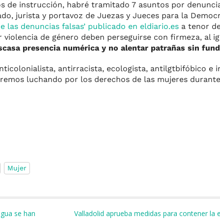
s de instrucción, habré tramitado 7 asuntos por denuncia
do, jurista y portavoz de Juezas y Jueces para la Democr
 las denuncias falsas’ publicado en eldiario.es
a tenor de
 violencia de género deben perseguirse con firmeza, al ig
escasa presencia numérica y no alentar patrañas sin fu
icolonialista, antirracista, ecologista, antilgtbifóbico e i
iremos luchando por los derechos de las mujeres durante
Mujer
m
r
agua se han
Valladolid aprueba medidas para contener la