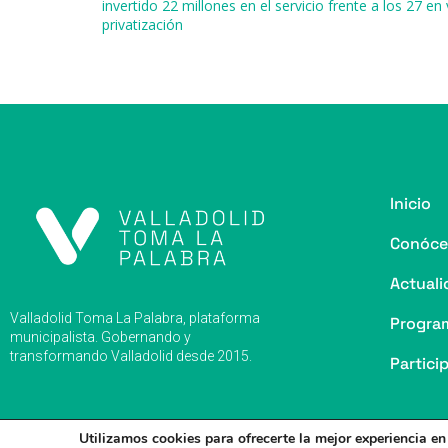
o
y
s
p
m
ti
invertido 22 millones en el servicio frente a los 27 en
privatización
o
p
r
k
Inicio
Conóce
Actuali
Valladolid Toma La Palabra, plataforma
Progra
municipalista. Gobernando y
transformando Valladolid desde 2015.
Partici
Utilizamos cookies para ofrecerte la mejor experiencia e