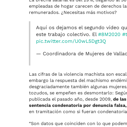
empleadas de hogar carecen de derechos lab
remunerados. ¿Necesitas más motivos?
Aquí os dejamos el segundo vídeo qu
este trabajo colectivo. El
#8M2020
#
pic.twitter.com/U0wL5Dgt3Q
— Coordinadora de Mujeres de Valla
Las cifras de la violencia machista son esca
embargo la respuesta del machismo endémic
desgraciadamente también algunas mujeres, e
tozudos, se empeñen es desmontarlo: Según l
publicada el pasado año, desde 2009,
de las
sentencia condenatoria por denuncia falsa
en tramitación como si fueran condenatoria
“Son datos que coinciden con lo que podemos