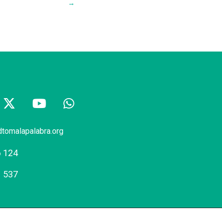
→
dtomalapalabra.org
6 124
1 537