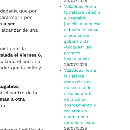
30/07/2026
Valladolid Toma
iudadanía que por
la Palabra celebra
para morir por
el respaldo
o a ser
judicial a la nueva
r alcanzar de una
estación y acusa
al equipo de
gobierno de
«bloquear las
nista por la
grandes
elada el viernes 6,
inversiones»
ta todo el año”. La
29/07/2026
der que la calle y
Valladolid Toma
la Palabra
denuncia una
tugalete
,
nueva tala de
 el centro de la
árboles por la
aman a otra
obra de un
ón.
aparcamiento y
reclama un
cambio en el
modelo urbano
29/07/2026
mujeres; 1 millón de