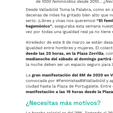
de 1000 feminicidios desde 2010… ¿Ne
Desde Valladolid Toma la Palabra, como en añ
decenas de miles ha gritado bien alto que n
serlo: ¡Libres y vivas nos queremos!
“El fem
hegemónico”
, aseguraba esta semana nuestr
vez por todas una igualdad real ya no tiene
Alrededor de este 8 de marzo se están desar
igualdad entre hombres y mujeres. El colec
desde las 20 horas, en la Plaza Zorrilla
, co
medianoche del sábado al domingo partirá 
la noche deben ser un espacio seguro para l
La
gran manifestación del 8M de 2020 en Val
convocada por #Feministas8MValladolid y ap
ciudad hasta la Plaza de Portugalete. Entre
manifestación a las 19 horas desde la Plaz
¿Necesitas más motivos?
La brecha salarial es del 29%, llegando al 3