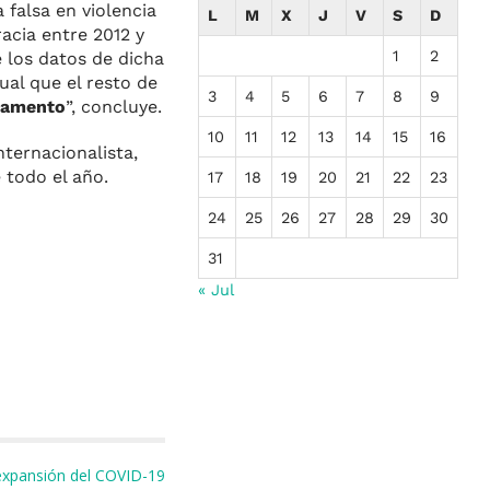
 falsa en violencia
L
M
X
J
V
S
D
acia entre 2012 y
1
2
 los datos de dicha
ual que el resto de
3
4
5
6
7
8
9
ndamento
”, concluye.
10
11
12
13
14
15
16
nternacionalista,
 todo el año.
17
18
19
20
21
22
23
24
25
26
27
28
29
30
31
« Jul
 expansión del COVID-19