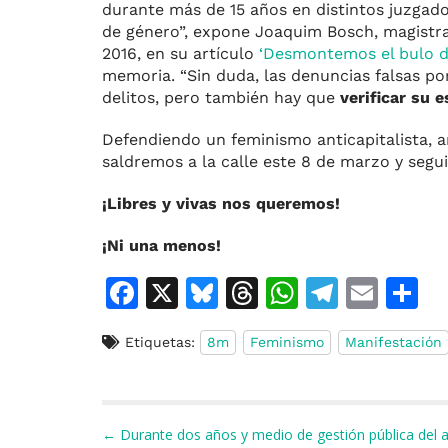
durante más de 15 años en distintos juzgado
de género”, expone Joaquim Bosch, magistra
2016, en su artículo
‘Desmontemos el bulo de
memoria. “Sin duda, las denuncias falsas por
delitos, pero también hay que
verificar su 
Defendiendo un feminismo anticapitalista, ant
saldremos a la calle este 8 de marzo y segu
¡Libres y vivas nos queremos!
¡Ni una menos!
F
X
Bl
T
W
T
E
C
a
u
h
h
el
m
o
Etiquetas:
8m
Feminismo
Manifestación
c
e
re
at
e
ai
e
s
a
s
gr
l
p
b
k
d
A
a
a
Navegación de entradas
← Durante dos años y medio de gestión pública del 