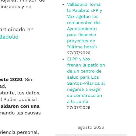
Valladolid Toma
inizados y no
la Palabra: «PP y
Vox agotan los
remanentes del
Ayuntamiento
articipado en
para financiar
ladolid
proyectos de
“última hora”»
27/07/2026
El PP y Vox
frenan la petición
de un centro de
salud para Los
este 2020
. Sin
Santos-Pilarica al
ad,
negarse a exigir
tante, los datos,
su construcción
l Poder Judicial
a la Junta
 saldaron con una
27/07/2026
umando las causas
agosto 2026
riencia personal,