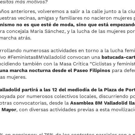
cesitas más motivos?
os anteriores, volveremos a salir a la calle junto a la c
uestras vecinas, amigas y familiares no nacieron mujeres 
inismo no es que esté de moda, sino que está empezand
a concejala María Sánchez, y la lucha de las mujeres po
 marcha atrás.
rollando numerosas actividades en torno a la lucha femi
tivo #Feministas8MValladolid convocan una
batucada-cart
incidiendo también con la Masa Crítica “Ciclistas y feminis
una marcha nocturna desde el Paseo Filipinos
para defen
as mujeres.
ladolid partirá a las 12 del mediodía de la Plaza de Por
oyada por numerosos colectivos locales, discurriendo por
 otras convocatorias, desde la
Asamblea 8M Valladolid ll
a Mayor
, con diversas actividades previas a esta movilizaci
6% en pensiones; el 76% de los contratos parciales son a 