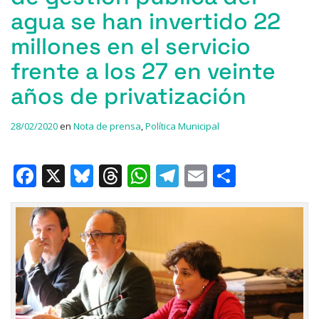
agua se han invertido 22
millones en el servicio
frente a los 27 en veinte
años de privatización
28/02/2020
en
Nota de prensa
,
Política Municipal
F
X
Bl
T
W
T
E
C
a
u
h
h
el
m
o
c
e
re
at
e
ai
m
e
s
a
s
gr
l
p
b
k
d
A
a
ar
o
y
s
p
m
ti
o
p
r