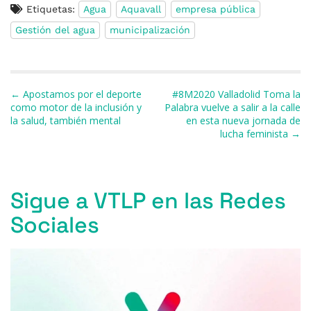
Etiquetas:
Agua
Aquavall
empresa pública
c
e
re
at
e
ai
m
Gestión del agua
municipalización
e
s
a
s
gr
l
p
b
k
d
A
a
ar
o
y
s
p
m
ti
Navegación de entradas
← Apostamos por el deporte
#8M2020 Valladolid Toma la
o
p
r
como motor de la inclusión y
Palabra vuelve a salir a la calle
la salud, también mental
en esta nueva jornada de
k
lucha feminista →
Sigue a VTLP en las Redes
Sociales