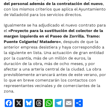
del personal además de la contratación del nuevo
,
con los mismos criterios que aplica el Ayuntamiento
de Valladolid para los servicios directos.
Igualmente se ha adjudicado el nuevo contrato para
el
«Proyecto para la sustitución del colector de la
margen izquierda en el Paseo de Zorrilla. Tramo:
Puente Colgante/ Matadero»
, después de que la
anterior empresa desistiera y haya correspondido a
la siguiente en lista. Una actuación de gran entidad
por la cuantía, más de un millón de euros, la
duración de la obra, más de ocho meses, y por
afectar a una arteria central de la ciudad. La obra
previsiblemente arrancará antes de este verano, por
lo que en breve comenzarán los contactos con
representantes vecinales y de comerciantes de la
zona.
F
X
Bl
T
W
T
E
C
a
u
h
h
el
m
o