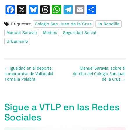
F
X
Bl
T
W
T
E
C
a
u
h
h
el
m
o
Etiquetas:
Colegio San Juan de la Cruz
La Rondilla
c
e
re
at
e
ai
m
Manuel Saravia
Medios
Seguridad Social
e
s
a
s
gr
l
p
Urbanismo
b
k
d
A
a
ar
o
y
s
p
m
ti
o
p
r
Navegación de entradas
← Igualdad en el deporte,
Manuel Saravia, sobre el
k
compromiso de Valladolid
derribo del Colegio San Juan
Toma la Palabra
de la Cruz →
Sigue a VTLP en las Redes
Sociales