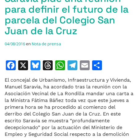
para definir el futuro de la
parcela del Colegio San
Juan de la Cruz
04/08/2016
en
Nota de prensa
F
X
Bl
T
W
T
E
C
a
u
h
h
el
m
o
El concejal de Urbanismo, Infraestructura y Vivienda,
c
e
re
at
e
ai
m
Manuel Saravia, ha acordado tras la reunión con la
e
s
a
s
gr
l
p
Asociación Vecinal de La Rondilla mandar una carta a
la Ministra Fátima Báñez toda vez que este jueves a
b
k
d
A
a
ar
primera hora se ha procedido al comienzo del
o
y
s
p
m
ti
derribo del Colegio San Juan de la Cruz. En este
escrito Saravia se muestra “profundamente
o
p
r
decepcionado” por la actuación del Ministerio de
k
Empleo y Seguridad Social respecto a la demolición