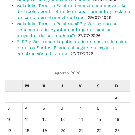
Valladolid Toma la Palabra denuncia una nueva tala
de árboles por la obra de un aparcamiento y reclama
un cambio en el modelo urbano
29/07/2026
Valladolid Toma la Palabra: «PP y Vox agotan los
remanentes del Ayuntamiento para financiar
proyectos de “última hora”»
27/07/2026
El PP y Vox frenan la petición de un centro de salud
para Los Santos-Pilarica al negarse a exigir su
construcción a la Junta
27/07/2026
agosto 2026
L
M
X
J
V
S
D
1
2
3
4
5
6
7
8
9
10
11
12
13
14
15
16
17
18
19
20
21
22
23