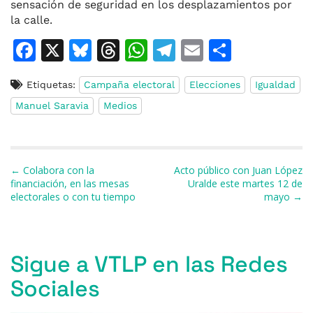
sensación de seguridad
en los desplazamientos
por
la calle.
F
X
Bl
T
W
T
E
C
a
u
h
h
el
m
o
Etiquetas:
Campaña electoral
Elecciones
Igualdad
c
e
re
at
e
ai
m
Manuel Saravia
Medios
e
s
a
s
gr
l
p
b
k
d
A
a
ar
o
y
s
p
m
ti
Navegación de entradas
← Colabora con la
Acto público con Juan López
o
p
r
financiación, en las mesas
Uralde este martes 12 de
electorales o con tu tiempo
mayo →
k
Sigue a VTLP en las Redes
Sociales