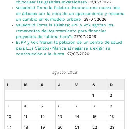
«bloquear las grandes inversiones»
29/07/2026
Valladolid Toma la Palabra denuncia una nueva tala
de árboles por la obra de un aparcamiento y reclama
un cambio en el modelo urbano
29/07/2026
Valladolid Toma la Palabra: «PP y Vox agotan los
remanentes del Ayuntamiento para financiar
proyectos de “última hora”»
27/07/2026
El PP y Vox frenan la petición de un centro de salud
para Los Santos-Pilarica al negarse a exigir su
construcción a la Junta
27/07/2026
agosto 2026
L
M
X
J
V
S
D
1
2
3
4
5
6
7
8
9
10
11
12
13
14
15
16
17
18
19
20
21
22
23