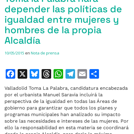
depender las políticas de
igualdad entre mujeres y
hombres de la propia
Alcaldía
10/05/2015
en
Nota de prensa
F
X
Bl
T
W
T
E
C
a
u
h
h
el
m
o
Valladolid Toma La Palabra, candidatura encabezada
c
e
re
at
e
ai
m
por el urbanista Manuel Saravia incluir
á
la
e
s
a
s
gr
l
p
perspectiva de la igualdad en todas las Áreas de
gobierno para garantizar que todos los planes y
b
k
d
A
a
ar
programas municipales han analizado su impacto
o
y
s
p
m
ti
sobre las necesidades e intereses de las mujeres. Por
ello la responsabilidad en esta materia se coordinará
o
p
r