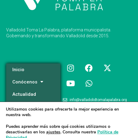
Valladolid Toma La Palabra, plataforma municipalista.
Gobernando y transformando Valladolid desde 2015.
Inicio
Conócenos
Actualidad
info@valladolidtomalapalabra.org
Programa
Utilizamos cookies para ofrecerte la mejor experiencia en
+34 983 426 124
nuestra web.
Participa
+34 681 981 537
Puedes aprender más sobre qué cookies utilizamos o
desactivarlas en los
ajustes
. Consulta nuestra
Política de
Privacidad
.