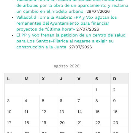
de árboles por la obra de un aparcamiento y reclama
un cambio en el modelo urbano
29/07/2026
Valladolid Toma la Palabra: «PP y Vox agotan los
remanentes del Ayuntamiento para financiar
proyectos de “última hora”»
27/07/2026
El PP y Vox frenan la petición de un centro de salud
para Los Santos-Pilarica al negarse a exigir su
construcción a la Junta
27/07/2026
agosto 2026
L
M
X
J
V
S
D
1
2
3
4
5
6
7
8
9
10
11
12
13
14
15
16
17
18
19
20
21
22
23