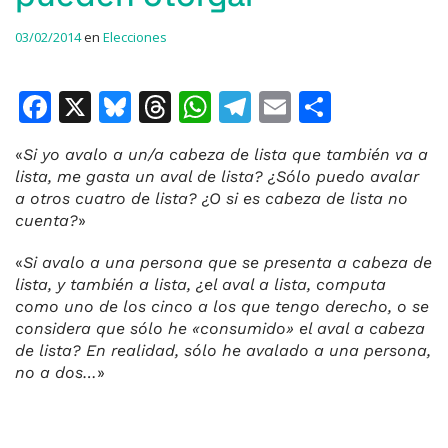
03/02/2014
en
Elecciones
F
X
Bl
T
W
T
E
C
a
u
h
h
el
m
o
«
Si yo avalo a un/a cabeza de lista que también va a
c
e
re
at
e
ai
m
lista, me gasta un aval de lista? ¿Sólo puedo avalar
e
s
a
s
gr
l
p
a otros cuatro de lista? ¿O si es cabeza de lista no
cuenta?
»
b
k
d
A
a
ar
o
y
s
p
m
ti
«
Si avalo a una persona que se presenta a cabeza de
lista, y también a lista, ¿el aval a lista, computa
o
p
r
como uno de los cinco a los que tengo derecho, o se
k
considera que sólo he «consumido» el aval a cabeza
de lista? En realidad, sólo he avalado a una persona,
no a dos…
»