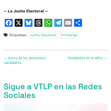
– La Junta Electoral –
F
X
Bl
T
W
T
E
C
a
u
h
h
el
m
o
Etiquetas:
Junta Electoral
Primarias
c
e
re
at
e
ai
m
e
s
a
s
gr
l
p
b
k
d
A
a
ar
Navegación de entradas
← Actos de los ‘presuntos’
Residentes en el alfoz →
o
y
s
p
m
ti
candidatos
o
p
r
k
Sigue a VTLP en las Redes
Sociales