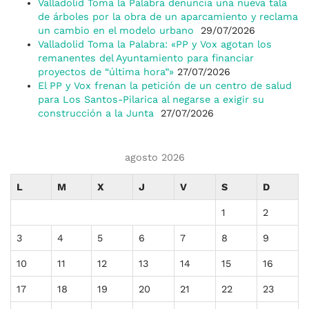
Valladolid Toma la Palabra denuncia una nueva tala
de árboles por la obra de un aparcamiento y reclama
un cambio en el modelo urbano
29/07/2026
Valladolid Toma la Palabra: «PP y Vox agotan los
remanentes del Ayuntamiento para financiar
proyectos de “última hora”»
27/07/2026
El PP y Vox frenan la petición de un centro de salud
para Los Santos-Pilarica al negarse a exigir su
construcción a la Junta
27/07/2026
agosto 2026
L
M
X
J
V
S
D
1
2
3
4
5
6
7
8
9
10
11
12
13
14
15
16
17
18
19
20
21
22
23