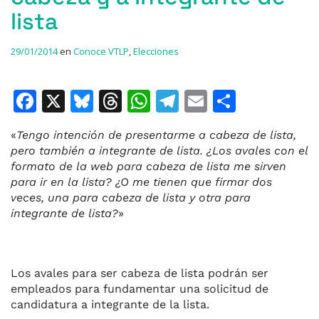
lista
29/01/2014
en
Conoce VTLP
,
Elecciones
F
X
Bl
T
W
T
E
C
a
u
h
h
el
m
o
«
Tengo intención de presentarme a cabeza de lista,
c
e
re
at
e
ai
m
pero también a integrante de lista. ¿Los avales con el
e
s
a
s
gr
l
p
formato de la web para cabeza de lista me sirven
para ir en la lista? ¿O me tienen que firmar dos
b
k
d
A
a
ar
veces, una para cabeza de lista y otra para
o
y
s
p
m
ti
integrante de lista?
»
o
p
r
k
Los avales para ser cabeza de lista podrán ser
empleados para fundamentar una solicitud de
candidatura a integrante de la lista.