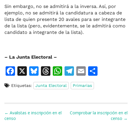
Sin embargo, no se admitirá a la inversa. Así, por
ejemplo, no se admitirá la candidatura a cabeza de
lista de quien presente 20 avales para ser integrante
de la lista (pero, evidentemente, se le admitirá como
candidato a integrante de la lista).
– La Junta Electoral –
F
X
Bl
T
W
T
E
C
a
u
h
h
el
m
o
Etiquetas:
Junta Electoral
Primarias
c
e
re
at
e
ai
m
e
s
a
s
gr
l
p
b
k
d
A
a
ar
Navegación de entradas
← Avalistas e inscripción en el
Comprobar la inscripción en el
o
y
s
p
m
ti
censo
censo →
o
p
r