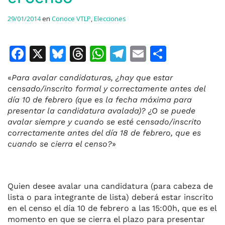
29/01/2014
en
Conoce VTLP
,
Elecciones
F
X
Bl
T
W
T
E
C
a
u
h
h
el
m
o
«
Para avalar candidaturas, ¿hay que estar
c
e
re
at
e
ai
m
censado/inscrito formal y correctamente antes del
e
s
a
s
gr
l
p
día 10 de febrero (que es la fecha máxima para
presentar la candidatura avalada)? ¿O se puede
b
k
d
A
a
ar
avalar siempre y cuando se esté censado/inscrito
o
y
s
p
m
ti
correctamente antes del día 18 de febrero, que es
cuando se cierra el censo?
»
o
p
r
k
Quien desee avalar una candidatura (para cabeza de
lista o para integrante de lista) deberá estar inscrito
en el censo el día 10 de febrero a las 15:00h, que es el
momento en que se cierra el plazo para presentar