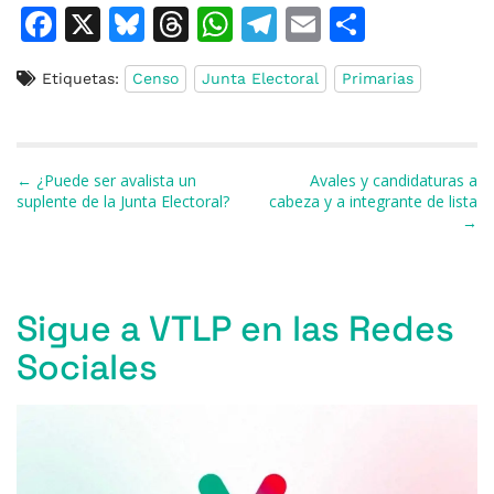
F
X
Bl
T
W
T
E
C
a
u
h
h
el
m
o
Etiquetas:
Censo
Junta Electoral
Primarias
c
e
re
at
e
ai
m
e
s
a
s
gr
l
p
b
k
d
A
a
ar
Navegación de entradas
← ¿Puede ser avalista un
Avales y candidaturas a
o
y
s
p
m
ti
suplente de la Junta Electoral?
cabeza y a integrante de lista
→
o
p
r
k
Sigue a VTLP en las Redes
Sociales